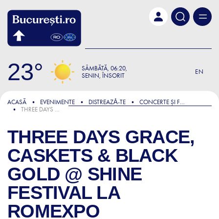
Skip to main content
23
SÂMBĂTĂ
06:20
EN
SENIN, ÎNSORIT
ACASĂ
EVENIMENTE
DISTREAZǍ-TE
CONCERTE ȘI FESTIVALURI
THREE DAYS GRACE, CASKETS & BLACK GOLD @ SHINE FESTIVAL LA ROMEXPO
THREE DAYS GRACE,
CASKETS & BLACK
GOLD @ SHINE
FESTIVAL LA
ROMEXPO