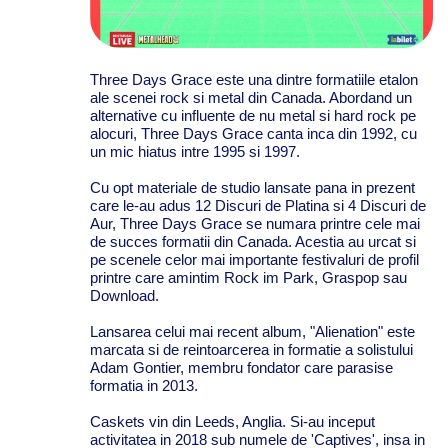
Three Days Grace este una dintre formatiile etalon
ale scenei rock si metal din Canada. Abordand un
alternative cu influente de nu metal si hard rock pe
alocuri, Three Days Grace canta inca din 1992, cu
un mic hiatus intre 1995 si 1997.
Cu opt materiale de studio lansate pana in prezent
care le-au adus 12 Discuri de Platina si 4 Discuri de
Aur, Three Days Grace se numara printre cele mai
de succes formatii din Canada. Acestia au urcat si
pe scenele celor mai importante festivaluri de profil
printre care amintim Rock im Park, Graspop sau
Download.
Lansarea celui mai recent album, "Alienation" este
marcata si de reintoarcerea in formatie a solistului
Adam Gontier, membru fondator care parasise
formatia in 2013.
Caskets vin din Leeds, Anglia. Si-au inceput
activitatea in 2018 sub numele de 'Captives', insa in