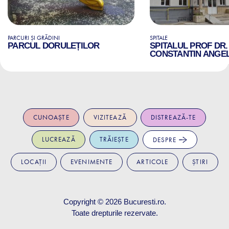
PARCURI ȘI GRĂDINI
SPITALE
PARCUL DORULEȚILOR
SPITALUL PROF DR.
CONSTANTIN ANGE
CUNOAȘTE
VIZITEAZĂ
DISTREAZĂ-TE
LUCREAZĂ
TRĂIEȘTE
DESPRE
LOCAȚII
EVENIMENTE
ARTICOLE
ȘTIRI
Copyright © 2026
Bucuresti.ro
.
Toate drepturile rezervate.