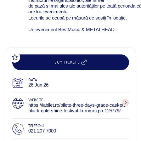
instructunile organizatorilor, ale firmei
de
pază
și
mai
ales
ale
autorităților
pe
toată
perioada
c
are loc evenimentul.
Locurile
se
ocupă
pe
măsură
ce
sosiți
în
locație
.
Un eveniment BestMusic & METALHEAD
BUY TICKETS
DATA
26 Jun 26
WEBSITE
https://iabilet.ro/bilete-three-days-grace-caskets-
black-gold-shine-festival-la-romexpo-119779/
TELEFON
021 207 7000