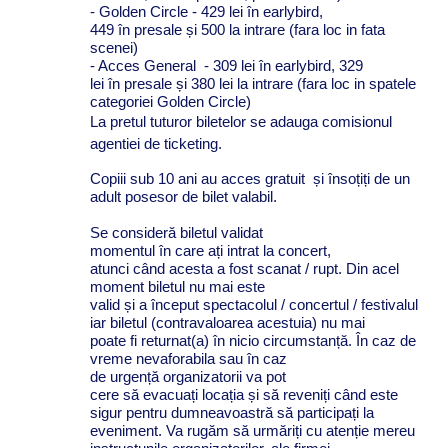
- Golden Circle - 429 lei
în
earlybird,
449
în
presale
și
500
la
intrare (fara loc in fata
scenei)
- Acces General - 309 lei
în
earlybird, 329
lei
în
presale
și
380 lei
la
intrare (fara loc in spatele
categoriei Golden Circle)
La pretul tuturor biletelor se adauga comisionul
agentiei de ticketing.
Copiii sub 10 ani au acces gratuit
și
însoțiți
de un
adult posesor de bilet valabil.
Se
consideră
biletul validat
momentul
în
care
ați
intrat
la
concert,
atunci
când
acesta
a fost scanat / rupt.
Din
acel
moment biletul nu
mai
este
valid
și
a
început
spectacolul / concertul / festivalul
iar biletul (contravaloarea acestuia) nu mai
poate
fi
returnat(a)
în
nicio
circumstanță
.
În
caz de
vreme nevaforabila
sau
în
caz
de
urgență
organizatorii
va
pot
cere
să
evacuați
locația
și
să
reveniți
când
este
sigur pentru
dumneavoastră
să
participați
la
eveniment.
Va
rugăm
să
urmăriți
cu
atenție
mereu