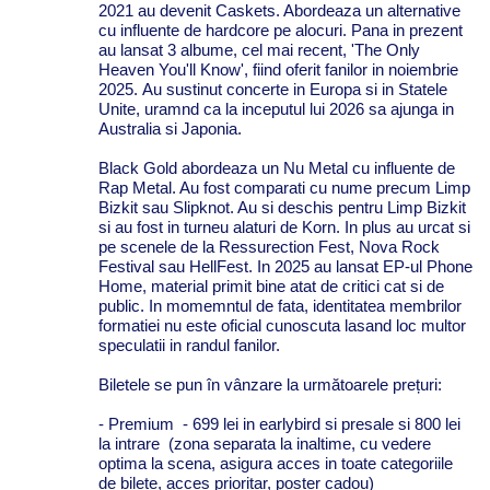
2021 au devenit Caskets. Abordeaza un alternative
cu influente de hardcore pe alocuri. Pana in prezent
au lansat 3 albume, cel mai recent, 'The Only
Heaven You'll Know', fiind oferit fanilor in noiembrie
2025.
Au sustinut concerte in Europa si in Statele
Unite, uramnd ca la inceputul lui 2026 sa ajunga in
Australia si Japonia.
Black Gold abordeaza un Nu Metal cu influente de
Rap Metal. Au fost comparati cu nume precum Limp
Bizkit sau Slipknot. Au si deschis pentru Limp Bizkit
si au fost in turneu alaturi de Korn. In plus au urcat si
pe scenele de la Ressurection Fest, Nova Rock
Festival sau HellFest. In 2025 au lansat EP-ul Phone
Home, material primit bine atat de critici cat si de
public. In momemntul de fata, identitatea membrilor
formatiei nu este oficial cunoscuta lasand loc multor
speculatii in randul fanilor.
Biletele
se
pun
în
vânzare
la
următoarele
prețuri
:
- Premium - 699 lei in earlybird si presale si 800 lei
la intrare (zona separata la inaltime, cu vedere
optima la scena, asigura acces in toate categoriile
de bilete, acces prioritar, poster cadou)