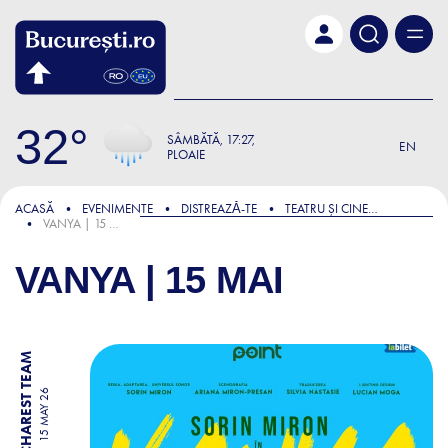
Skip to main content
32
SÂMBĂTĂ
17:27
EN
PLOAIE
ACASĂ
EVENIMENTE
DISTREAZǍ-TE
TEATRU ȘI CINEMA
VANYA | 15 MAI
VANYA | 15 MAI
BY BUCHAREST TEAM
15 MAY 26