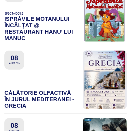
SPECTACOLE
ISPRĂVILE MOTANULUI
ÎNCĂLȚAT @
RESTAURANT HANU’ LUI
MANUC
08
AUG 26
CĂLĂTORIE OLFACTIVĂ
ÎN JURUL MEDITERANEI -
GRECIA
08
AUG 26