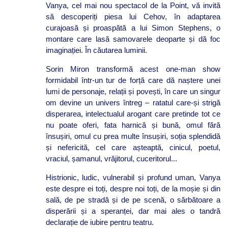
Vanya, cel mai nou spectacol de la Point, vă invită
să descoperiți piesa lui Cehov, în adaptarea
curajoasă și proaspătă a lui Simon Stephens, o
montare care lasă samovarele deoparte și dă foc
imaginației. În căutarea luminii.
Sorin Miron transformă acest one-man show
formidabil într-un tur de forță care dă naștere unei
lumi de personaje, relații și povești, în care un singur
om devine un univers întreg – ratatul care-și strigă
disperarea, intelectualul arogant care pretinde tot ce
nu poate oferi, fata harnică și bună, omul fără
însușiri, omul cu prea multe însușiri, soția splendidă
și nefericită, cel care așteaptă, cinicul, poetul,
vraciul, șamanul, vrăjitorul, cuceritorul...
Histrionic, ludic, vulnerabil și profund uman, Vanya
este despre ei toți, despre noi toți, de la moșie și din
sală, de pe stradă și de pe scenă, o sărbătoare a
disperării și a speranței, dar mai ales o tandră
declarație de iubire pentru teatru.