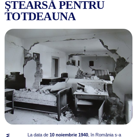
ŞTEARSĂ PENTRU
TOTDEAUNA
CE S-A ÎNTÂMPLAT ÎN BUCU
La data de
10 noiembrie 1940
, în România s-a