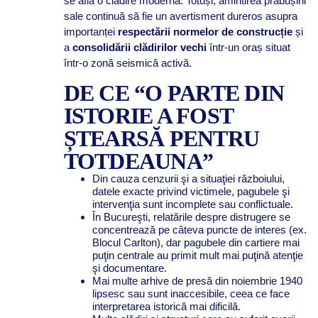
se află o clădire modernă. Totuși, amintirea prăbușirii
sale continuă să fie un avertisment dureros asupra
importanței
respectării normelor de construcție
și
a
consolidării clădirilor vechi
într-un oraș situat
într-o zonă seismică activă.
DE CE “O PARTE DIN
ISTORIE A FOST
ȘTEARSĂ PENTRU
TOTDEAUNA”
Din cauza cenzurii şi a situaţiei războiului,
datele exacte privind victimele, pagubele şi
intervenţia sunt incomplete sau conflictuale.
În Bucureşti, relatările despre distrugere se
concentrează pe câteva puncte de interes (ex.
Blocul Carlton), dar pagubele din cartiere mai
puţin centrale au primit mult mai puţină atenţie
şi documentare.
Mai multe arhive de presă din noiembrie 1940
lipsesc sau sunt inaccesibile, ceea ce face
interpretarea istorică mai dificilă.