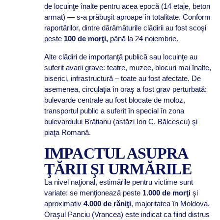
de locuinţe înalte pentru acea epocă (14 etaje, beton
armat) — s-a prăbuşit aproape în totalitate. Conform
raportărilor, dintre dărâmăturile clădirii au fost scoşi
peste
100 de morţi,
până la 24 noiembrie.
Alte clădiri de importanţă publică sau locuinţe au
suferit avarii grave: teatre, muzee, blocuri mai înalte,
biserici, infrastructură – toate au fost afectate. De
asemenea, circulaţia în oraş a fost grav perturbată:
bulevarde centrale au fost blocate de moloz,
transportul public a suferit în special în zona
bulevardului Brătianu (astăzi Ion C. Bălcescu) şi
piaţa Romană.
IMPACTUL ASUPRA
ŢĂRII ŞI URMĂRILE
La nivel naţional, estimările pentru victime sunt
variate: se menţionează peste
1.000 de morţi
şi
aproximativ
4.000 de răniţi
, majoritatea în Moldova.
Oraşul Panciu (Vrancea) este indicat ca fiind distrus