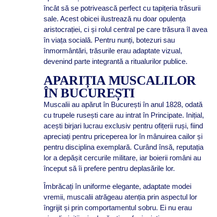
încât să se potrivească perfect cu tapițeria trăsurii
sale. Acest obicei ilustrează nu doar opulența
aristocrației, ci și rolul central pe care trăsura îl avea
în viața socială. Pentru nunți, botezuri sau
înmormântări, trăsurile erau adaptate vizual,
devenind parte integrantă a ritualurilor publice.
APARIȚIA MUSCALILOR
ÎN BUCUREȘTI
Muscalii au apărut în București în anul 1828, odată
cu trupele rusești care au intrat în Principate. Inițial,
acești birjari lucrau exclusiv pentru ofițerii ruși, fiind
apreciați pentru priceperea lor în mânuirea cailor și
pentru disciplina exemplară. Curând însă, reputația
lor a depășit cercurile militare, iar boierii români au
început să îi prefere pentru deplasările lor.
Îmbrăcați în uniforme elegante, adaptate modei
vremii, muscalii atrăgeau atenția prin aspectul lor
îngrijit și prin comportamentul sobru. Ei nu erau