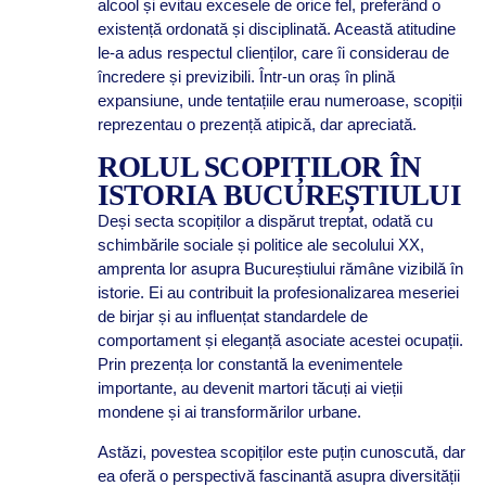
alcool și evitau excesele de orice fel, preferând o
existență ordonată și disciplinată. Această atitudine
le-a adus respectul clienților, care îi considerau de
încredere și previzibili. Într-un oraș în plină
expansiune, unde tentațiile erau numeroase, scopiții
reprezentau o prezență atipică, dar apreciată.
ROLUL SCOPIȚILOR ÎN
ISTORIA BUCUREȘTIULUI
Deși secta scopiților a dispărut treptat, odată cu
schimbările sociale și politice ale secolului XX,
amprenta lor asupra Bucureștiului rămâne vizibilă în
istorie. Ei au contribuit la profesionalizarea meseriei
de birjar și au influențat standardele de
comportament și eleganță asociate acestei ocupații.
Prin prezența lor constantă la evenimentele
importante, au devenit martori tăcuți ai vieții
mondene și ai transformărilor urbane.
Astăzi, povestea scopiților este puțin cunoscută, dar
ea oferă o perspectivă fascinantă asupra diversității