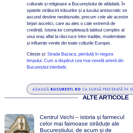
culturale și religioase a Bucureștiului de altădată. În
spatele strălucirii trăsurilor și a luxului aristocratic se
ascund destine neobișnuite, precum cele ale acestor
birjari ascetici, care au ales o cale extremă de
credință. Istoria lor completează tabloul complex al
unui oraș aflat la răscruce între tradiție, modernitate
și influențe venite din toate colțurile Europei.
Citește și:
Strada Bazaca, pierdută în negura
timpului. Cum a dispărut cea mai veselă arteră din
Bucureștiul interbelic
BUCURESTI.RO
ADAUGĂ
CA SURSĂ PREFERATĂ ÎN 
ALTE ARTICOLE
Centrul Vechi – istoria și farmecul
celor mai faimoase străduțe ale
Bucureștiului, de acum și de