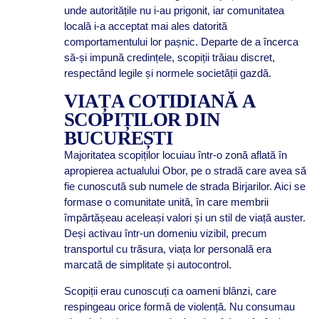
unde autoritățile nu i-au prigonit, iar comunitatea
locală i-a acceptat mai ales datorită
comportamentului lor pașnic. Departe de a încerca
să-și impună credințele, scopiții trăiau discret,
respectând legile și normele societății gazdă.
VIAȚA COTIDIANĂ A
SCOPIȚILOR DIN
BUCUREȘTI
Majoritatea scopiților locuiau într-o zonă aflată în
apropierea actualului Obor, pe o stradă care avea să
fie cunoscută sub numele de strada Birjarilor. Aici se
formase o comunitate unită, în care membrii
împărtășeau aceleași valori și un stil de viață auster.
Deși activau într-un domeniu vizibil, precum
transportul cu trăsura, viața lor personală era
marcată de simplitate și autocontrol.
Scopiții erau cunoscuți ca oameni blânzi, care
respingeau orice formă de violență. Nu consumau