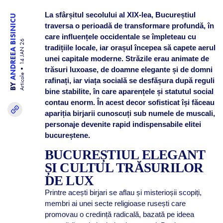
La sfârșitul secolului al XIX-lea, Bucureștiul
ANDREEA BISINICU
traversa o perioadă de transformare profundă, în
care influențele occidentale se împleteau cu
14 JAN 26
tradițiile locale, iar orașul începea să capete aerul
unei capitale moderne. Străzile erau animate de
trăsuri luxoase, de doamne elegante și de domni
Articole
rafinați, iar viața socială se desfășura după reguli
BY
bine stabilite, în care aparențele și statutul social
contau enorm. În acest decor sofisticat își făceau
apariția birjarii cunoscuți sub numele de muscali,
personaje devenite rapid indispensabile elitei
bucureștene.
BUCUREȘTIUL ELEGANT
ȘI CULTUL TRĂSURILOR
DE LUX
Printre acești birjari se aflau și misterioșii scopiți,
membri ai unei secte religioase rusești care
promovau o credință radicală, bazată pe ideea