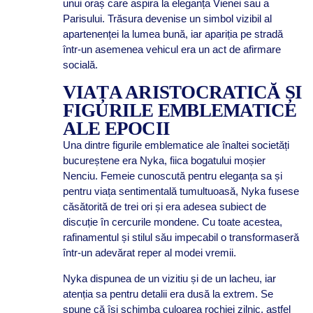
unui oraș care aspira la eleganța Vienei sau a
Parisului. Trăsura devenise un simbol vizibil al
apartenenței la lumea bună, iar apariția pe stradă
într-un asemenea vehicul era un act de afirmare
socială.
VIAȚA ARISTOCRATICĂ ȘI
FIGURILE EMBLEMATICE
ALE EPOCII
Una dintre figurile emblematice ale înaltei societăți
bucureștene era Nyka, fiica bogatului moșier
Nenciu. Femeie cunoscută pentru eleganța sa și
pentru viața sentimentală tumultuoasă, Nyka fusese
căsătorită de trei ori și era adesea subiect de
discuție în cercurile mondene. Cu toate acestea,
rafinamentul și stilul său impecabil o transformaseră
într-un adevărat reper al modei vremii.
Nyka dispunea de un vizitiu și de un lacheu, iar
atenția sa pentru detalii era dusă la extrem. Se
spune că își schimba culoarea rochiei zilnic, astfel