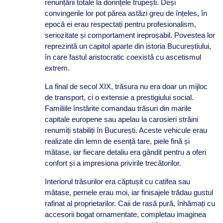
renunțării totale la dorințele trupești. Deși
convingerile lor pot părea astăzi greu de înțeles, în
epocă ei erau respectați pentru profesionalism,
seriozitate și comportament ireproșabil. Povestea lor
reprezintă un capitol aparte din istoria Bucureștiului,
în care fastul aristocratic coexistă cu ascetismul
extrem.
La final de secol XIX, trăsura nu era doar un mijloc
de transport, ci o extensie a prestigiului social.
Familiile înstărite comandau trăsuri din marile
capitale europene sau apelau la carosieri străini
renumiți stabiliți în București. Aceste vehicule erau
realizate din lemn de esență tare, piele fină și
mătase, iar fiecare detaliu era gândit pentru a oferi
confort și a impresiona privirile trecătorilor.
Interiorul trăsurilor era căptușit cu catifea sau
mătase, pernele erau moi, iar finisajele trădau gustul
rafinat al proprietarilor. Caii de rasă pură, înhămați cu
accesorii bogat ornamentate, completau imaginea