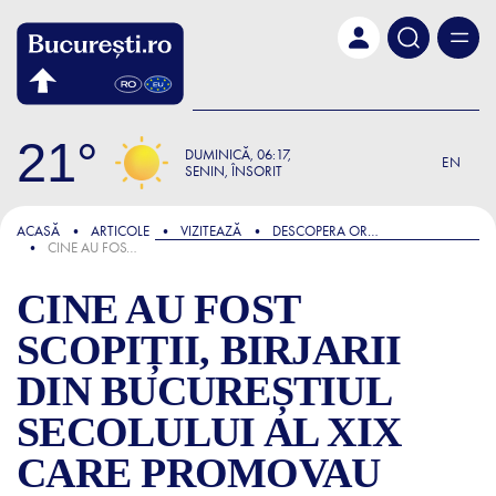
Skip to main content
21
DUMINICĂ
06:17
EN
SENIN, ÎNSORIT
FOCUS
ACASĂ
ARTICOLE
VIZITEAZĂ
DESCOPERA ORASUL
CINE AU FOST SCOPIȚII, BIRJARII DIN BUCUREȘTIUL SECOLULUI AL XIX CARE PROMOVAU CASTRAREA CA PRINCIPALĂ CALE DE MÂNTUIRE
CINE AU FOST
SCOPIȚII, BIRJARII
DIN BUCUREȘTIUL
SECOLULUI AL XIX
CARE PROMOVAU