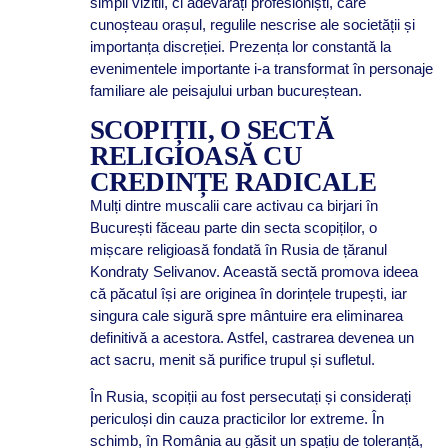
simpli vizitii, ci adevărați profesioniști, care
cunoșteau orașul, regulile nescrise ale societății și
importanța discreției. Prezența lor constantă la
evenimentele importante i-a transformat în personaje
familiare ale peisajului urban bucureștean.
SCOPIȚII, O SECTĂ
RELIGIOASĂ CU
CREDINȚE RADICALE
Mulți dintre muscalii care activau ca birjari în
București făceau parte din secta scopiților, o
mișcare religioasă fondată în Rusia de țăranul
Kondraty Selivanov. Această sectă promova ideea
că păcatul își are originea în dorințele trupești, iar
singura cale sigură spre mântuire era eliminarea
definitivă a acestora. Astfel, castrarea devenea un
act sacru, menit să purifice trupul și sufletul.
În Rusia, scopiții au fost persecutați și considerați
periculoși din cauza practicilor lor extreme. În
schimb, în România au găsit un spațiu de toleranță,