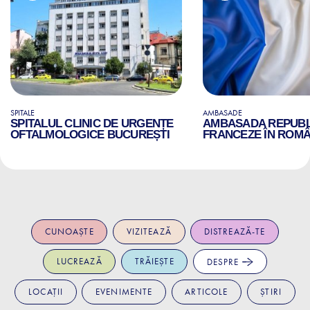
SPITALE
AMBASADE
SPITALUL CLINIC DE URGENȚE
AMBASADA REPUBLI
OFTALMOLOGICE BUCUREȘTI
FRANCEZE ÎN ROMÂ
CUNOAȘTE
VIZITEAZĂ
DISTREAZĂ-TE
LUCREAZĂ
TRĂIEȘTE
DESPRE
LOCAȚII
EVENIMENTE
ARTICOLE
ȘTIRI