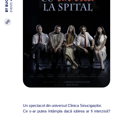
EVENTS
Un spectacol din universul Clinica Sinucigașilor.
Ce s-ar putea întâmpla dacă iubirea ar fi interzisă?