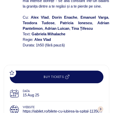
mai intense dorințe - se află constant într-un balans
la granița dintre a te regăsi și a te pierde pe sine.
Cu:
Alex Vlad
,
Dorin Enache
,
Emanuel Varga
,
Teodora Tudose
,
Patricia Ionescu
,
Adrian
Pantelimon
,
Adrian Luican
,
Tina Ț
ifescu
Text:
Gabriela Mihalache
Regie:
Alex Vlad
Durata: 1h50 (fără pauză)
BUY TICKETS
DATA
15 Aug 25
WEBSITE
https://iabilet.ro/bilete-cu-iubirea-la-spital-113507/