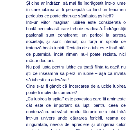
Și cine ar îndrăzni să mai fie îndrăgostit într-o lume
în care iubirea ar fi percepută ca fiind un fenomen
periculos ce poate distruge sănătatea psihică?
Într-un viitor imaginar, iubirea este considerată o
boală periculoasă care trebuie eradicată. Îndrăgostiții
pasionali sunt considerați un pericol la adresa
societății, și sunt internați cu forța în spitale ce
tratează boala iubirii. Tentația de a iubi este însă atât
de puternică, încât nimeni nu-i poate rezista, nici
măcar doctorii.
Nu poți lupta pentru iubire cu toată ființa ta dacă nu
știi ce înseamnă să pierzi în iubire – aşa că învață
să iubești cu adevărat!
Cine s-ar fi gândit că încercarea de a ucide iubirea
poate fi motiv de comedie?
„Cu iubirea la spital” este povestea care îți amintește
cât este de important să lupți pentru ceea ce
contează cu adevărat: modul tău unic de a iubi. Intră
intr-un univers unde căutarea fericirii, teama de
singurătate, nevoia de apreciere și atingerea celor