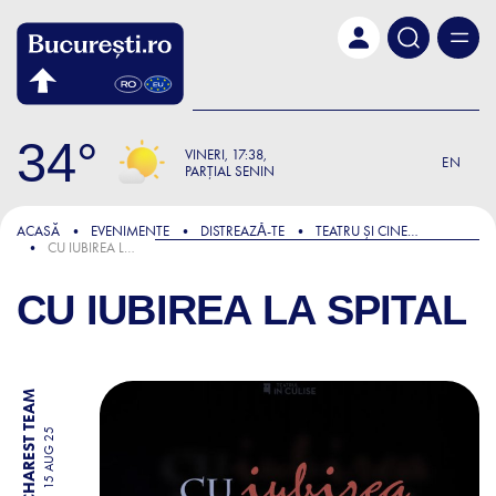
Skip to main content
34
VINERI
17:38
EN
PARȚIAL SENIN
ACASĂ
EVENIMENTE
DISTREAZǍ-TE
TEATRU ȘI CINEMA
CU IUBIREA LA SPITAL
CU IUBIREA LA SPITAL
BY BUCHAREST TEAM
15 AUG 25