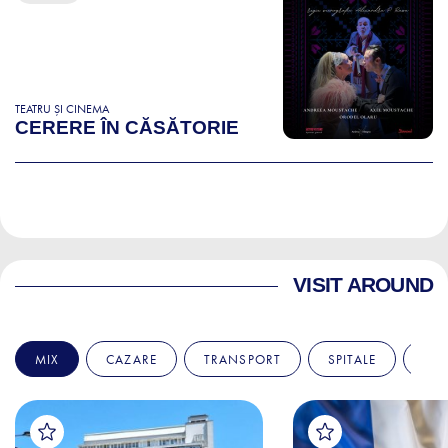
TEATRU ȘI CINEMA
CERERE ÎN CĂSĂTORIE
VISIT AROUND
MIX
CAZARE
TRANSPORT
SPITALE
AM