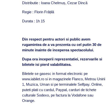
Distributie : Ioana Chelmuș, Cezar Dincă
Regie : Florin Frățilă
Durata : 1h 15
Din respect pentru actori si public avem
rugamintea de a va prezenta cu cel putin 30 de
minute inainte de inceperea spectacolului.
Dupa ora inceperii reprezentatiei, rezervarile si
biletele isi pierd valabilitatea.
Biletele se gasesc in format electronic pe
www.iabilet.ro si in magazinele Flanco, Metrou Unirii
1, Muzica, Uman si pe terminalele Selfpay. Online,
puteti plati cu cardul, Paypal, carduri de tichete
culturale Sodexo, pe factura la Vodafone sau
Orange.