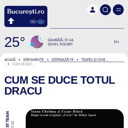
Skip to main content
25
SÂMBĂTĂ
01:44
EN
SENIN, ÎNSORIT
ACASĂ
EVENIMENTE
DISTREAZǍ-TE
TEATRU ȘI CINEMA
CUM SE DUCE TOTUL DRACU
CUM SE DUCE TOTUL
DRACU