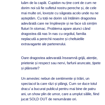
luăm de la capăt. Cupidon nu ține cont de cum ne
dorim noi să fie sufletul nostru pereche și, de cele
mai multe ori, lovește cu săgeata acolo unde nu ne
așteptăm. Cu toții ne dorim să întâlnim dragostea
adevărată care ne împlinește și ne face să simțim
fluturi în stomac. Problema apare atunci când
dragostea dă nas în nas cu orgoliul, familia
neplacută a perechii noastre și cheltuielile
extravagante ale partenerului.
Oare dragostea adevarată înseamnă grijă, atenție,
prietenie și respect sau nervi, farfurii aruncate, țipete
și plânsete?
Un amestec nebun de sentimente și trăiri, un
spectacol la care râzi și plângi, Cum se duce totul
dracu’ a bucurat publicul pentru mai bine de patru
ani, un show plin de umor, care a umplut sălile, fiind
jucat SOLD OUT de nenumărate ori.