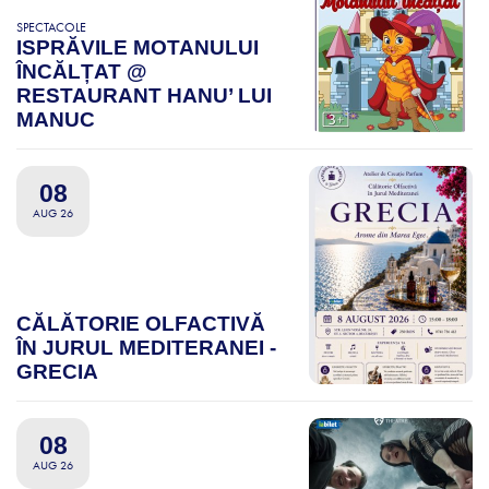
SPECTACOLE
ISPRĂVILE MOTANULUI
ÎNCĂLȚAT @
RESTAURANT HANU’ LUI
MANUC
08
AUG 26
CĂLĂTORIE OLFACTIVĂ
ÎN JURUL MEDITERANEI -
GRECIA
08
AUG 26