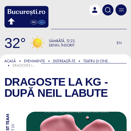
Skip to main content
32
SÂMBĂTĂ
12:23
EN
SENIN, ÎNSORIT
ACASĂ
EVENIMENTE
DISTREAZǍ-TE
TEATRU ȘI CINEMA
DRAGOSTE LA KG - DUPĂ NEIL LABUTE
DRAGOSTE LA KG -
DUPĂ NEIL LABUTE