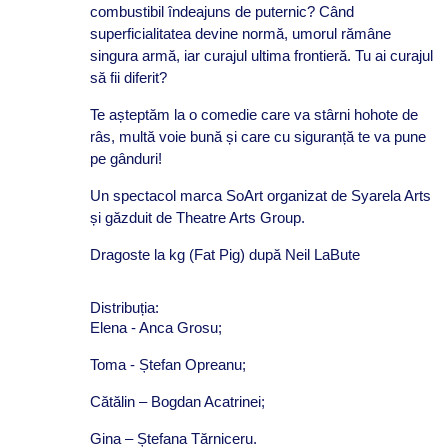
combustibil îndeajuns de puternic? Când
superficialitatea devine normă, umorul rămâne
singura armă, iar curajul ultima frontieră. Tu ai curajul
să fii diferit?
Te așteptăm la o comedie care va stârni hohote de
râs, multă voie bună și care cu siguranță te va pune
pe gânduri!
Un spectacol marca SoArt organizat de Syarela Arts
și găzduit de Theatre Arts Group.
Dragoste la kg (Fat Pig) după Neil LaBute
Distribuția:
Elena - Anca Grosu;
Toma - Ștefan Opreanu;
Cătălin –
Bogdan Acatrinei
;
Gina –
Ștefana Tărniceru
.