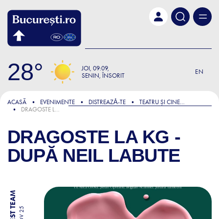
Skip to main content
28
JOI
09:09
EN
SENIN, ÎNSORIT
ACASĂ
EVENIMENTE
DISTREAZǍ-TE
TEATRU ȘI CINEMA
DRAGOSTE LA KG - DUPĂ NEIL LABUTE
DRAGOSTE LA KG -
DUPĂ NEIL LABUTE