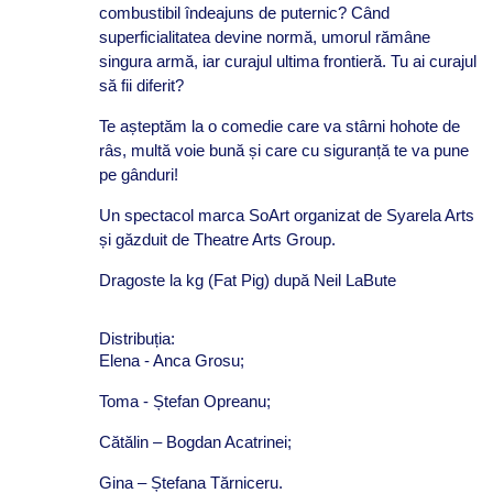
combustibil îndeajuns de puternic? Când
superficialitatea devine normă, umorul rămâne
singura armă, iar curajul ultima frontieră. Tu ai curajul
să fii diferit?
Te așteptăm la o comedie care va stârni hohote de
râs, multă voie bună și care cu siguranță te va pune
pe gânduri!
Un spectacol marca SoArt organizat de Syarela Arts
și găzduit de Theatre Arts Group.
Dragoste la kg (Fat Pig) după Neil LaBute
Distribuția:
Elena - Anca Grosu;
Toma - Ștefan Opreanu;
Cătălin –
Bogdan Acatrinei
;
Gina –
Ștefana Tărniceru
.