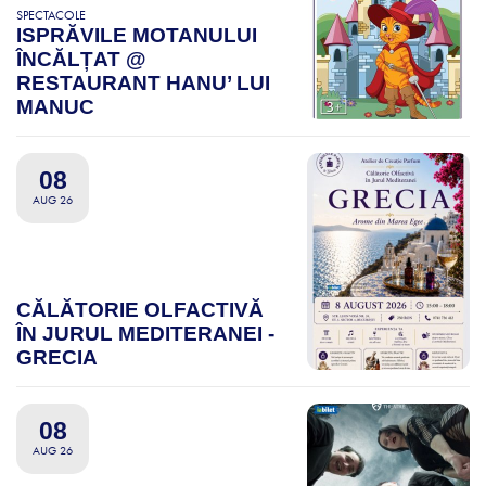
SPECTACOLE
ISPRĂVILE MOTANULUI
ÎNCĂLȚAT @
RESTAURANT HANU’ LUI
MANUC
08
AUG 26
CĂLĂTORIE OLFACTIVĂ
ÎN JURUL MEDITERANEI -
GRECIA
08
AUG 26