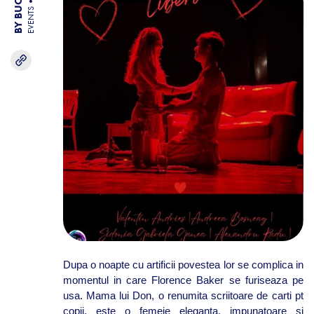
EVENTS
Dupa o noapte cu artificii povestea lor se complica in
momentul in care Florence Baker se furiseaza pe
usa. Mama lui Don, o renumita scriitoare de carti pt
copii, este o femeie eleganta, impunatoare si