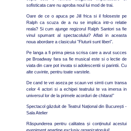
sofisticata care nu aproba noul lui mod de trai.
Oare de ce o apuca pe Jill frica si il foloseste pe
Ralph ca scuza de a nu se implica intr-o relatie
reala? Si cum ajunge regizorul Ralph Santori sa fie
vinul spumant al spectacolului? Aflati in aceasta
noua abordare a clasicului "Fluturii sunt liberi".
Pe langa a fi prima piesa scrisa care a avut succes
pe Broadway fara sa fie musical este si o lectie de
viata din care pot invata si adolescentii si parintii. Cu
alte cuvinte, pentru toate varstele.
De cand te vei aseza pe scaun vei simti cum transa
celor 4 actori si a echipei teatrului te va imersa in
universul lor de la primele acorduri de chitara!"
Spectacol găzduit de Teatrul Național din București -
Sala Atelier
Răspunderea pentru calitatea și conținutul acestui
eveniment aparține exclusiv organizatorului!