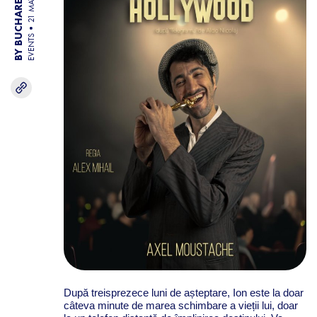
BY BUCHAREST TEAM
21 MAY 26
EVENTS
După treisprezece luni de așteptare, Ion este la doar
câteva minute de marea schimbare a vieții lui, doar