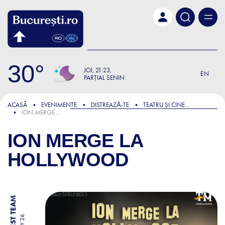
Skip to main content
30
JOI
21:23
EN
PARȚIAL SENIN
ACASĂ
EVENIMENTE
DISTREAZǍ-TE
TEATRU ȘI CINEMA
ION MERGE LA HOLLYWOOD
ION MERGE LA
HOLLYWOOD