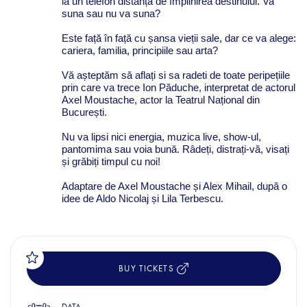
la un telefon distanță de împlinirea destinului. Va
suna sau nu va suna?
Este față în față cu șansa vieții sale, dar ce va alege:
cariera, familia, principiile sau arta?
Vă așteptăm să aflați si sa radeti de toate peripețiile
prin care va trece Ion Păduche, interpretat de actorul
Axel Moustache, actor la Teatrul Național din
București.
Nu va lipsi nici energia, muzica live, show-ul,
pantomima sau voia bună. Râdeți, distrați-vă, visați
și grăbiți timpul cu noi!
Adaptare de Axel Moustache și Alex Mihail, după o
idee de Aldo Nicolaj și Lila Terbescu.
BUY TICKETS
DATA