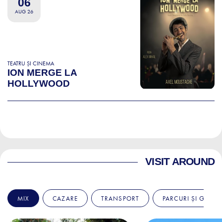
06
AUG 26
TEATRU ȘI CINEMA
ION MERGE LA
HOLLYWOOD
VISIT AROUND
MIX
CAZARE
TRANSPORT
PARCURI ȘI GRĂDI