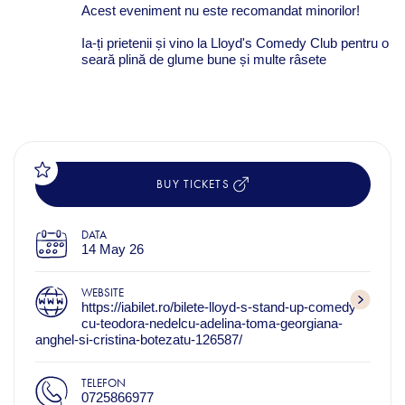
Acest eveniment nu este recomandat minorilor!
Ia-ți prietenii și vino la Lloyd's Comedy Club pentru o
seară plină de glume bune și multe râsete
BUY TICKETS
DATA
14 May 26
WEBSITE
https://iabilet.ro/bilete-lloyd-s-stand-up-comedy-
cu-teodora-nedelcu-adelina-toma-georgiana-
anghel-si-cristina-botezatu-126587/
TELEFON
0725866977