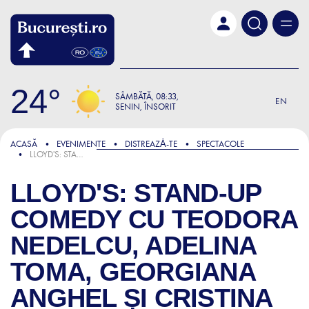
Skip to main content
24
SÂMBĂTĂ
08:33
EN
SENIN, ÎNSORIT
ACASĂ
EVENIMENTE
DISTREAZǍ-TE
SPECTACOLE
LLOYD'S: STAND-UP COMEDY CU TEODORA NEDELCU, ADELINA TOMA, GEORGIANA ANGHEL ȘI CRISTINA BOTEZATU
LLOYD'S: STAND-UP
COMEDY CU TEODORA
NEDELCU, ADELINA
TOMA, GEORGIANA
ANGHEL ȘI CRISTINA