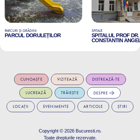
PARCURI ȘI GRĂDINI
SPITALE
PARCUL DORULEȚILOR
SPITALUL PROF DR.
CONSTANTIN ANGE
CUNOAȘTE
VIZITEAZĂ
DISTREAZĂ-TE
LUCREAZĂ
TRĂIEȘTE
DESPRE
LOCAȚII
EVENIMENTE
ARTICOLE
ȘTIRI
Copyright © 2026
Bucuresti.ro
.
Toate drepturile rezervate.