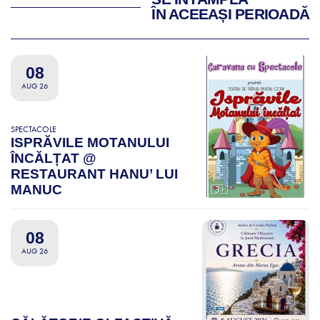
ÎN ACEEAȘI PERIOADĂ
08
AUG 26
SPECTACOLE
ISPRĂVILE MOTANULUI
ÎNCĂLȚAT @
RESTAURANT HANU’ LUI
MANUC
08
AUG 26