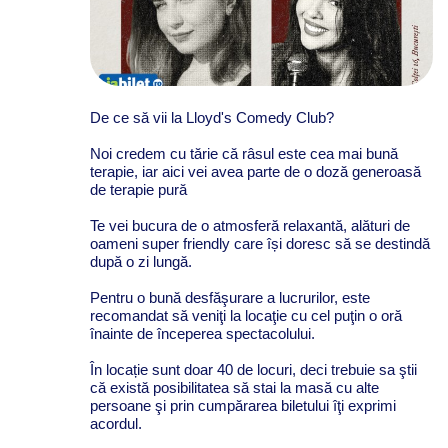
De ce să vii la Lloyd's Comedy Club?
Noi credem cu tărie că râsul este cea mai bună
terapie, iar aici vei avea parte de o doză generoasă
de terapie pură
Te vei bucura de o atmosferă relaxantă, alături de
oameni super friendly care își doresc să se destindă
după o zi lungă.
Pentru o bună desfăşurare a lucrurilor, este
recomandat să veniţi la locaţie cu cel puţin o oră
înainte de începerea spectacolului.
În locație sunt doar 40 de locuri, deci trebuie sa ştii
că există posibilitatea să stai la masă cu alte
persoane şi prin cumpărarea biletului îţi exprimi
acordul.