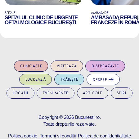
SPITALE
AMBASADE
SPITALUL CLINIC DE URGENȚE
AMBASADA REPUBLI
OFTALMOLOGICE BUCUREȘTI
FRANCEZE ÎN ROMÂ
CUNOAȘTE
VIZITEAZĂ
DISTREAZĂ-TE
LUCREAZĂ
TRĂIEȘTE
DESPRE
LOCAȚII
EVENIMENTE
ARTICOLE
ȘTIRI
Copyright © 2026
Bucuresti.ro
.
Toate drepturile rezervate.
Politica cookie
Termeni și condiții
Politica de confidențialitate