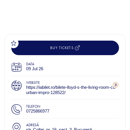
BUY TICKETS
DATA
09 Jul 26
WEBSITE
https://iabilet.ro/bilete-lloyd-s-the-living-room-cu-
urban-impro-128522/
TELEFON
0725866977
ADRESĂ
str. Coltei, nr. 16, sect. 3, Bucuresti