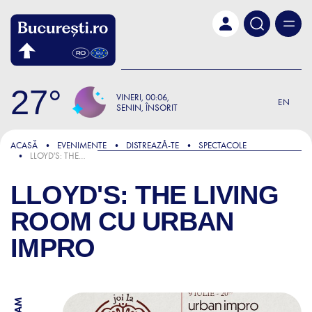
Skip to main content
27
VINERI
00:06
EN
SENIN, ÎNSORIT
ACASĂ
EVENIMENTE
DISTREAZǍ-TE
SPECTACOLE
LLOYD'S: THE LIVING ROOM CU URBAN IMPRO
LLOYD'S: THE LIVING
ROOM CU URBAN
IMPRO