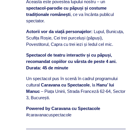
Aceasta este povestea lupului nostru – un
spectacol-parodie cu păpuși și costume
tradiționale românești
, ce va încânta publicul
spectator.
Actorii vor da viață personajelor:
Lupul, Bunicuța,
Scufița Roșie, Cei trei purceluși (păpuși),
Povestitorul, Capra cu trei iezi și Iedul cel mic.
Spectacol de teatru interactiv și cu păpuși,
recomandat copiilor cu vârsta de peste 4 ani.
Durata: 45 de minute
Un spectacol pus în scenă în cadrul programului
cultural
Caravana cu Spectacole
, la
Hanu’ lui
Manuc
– Piața Unirii, Strada Franceză 62-64, Sector
3, București.
Powered by Caravana cu Spectacole
#caravanacuspectacole