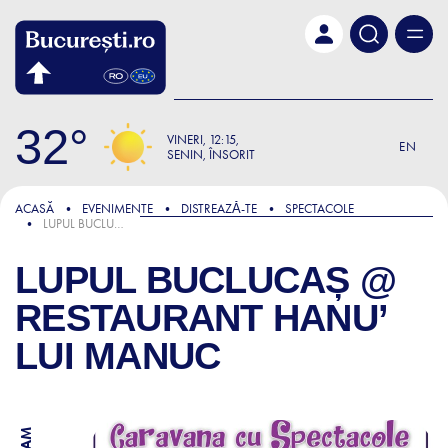
Skip to main content
32
VINERI
12:15
EN
SENIN, ÎNSORIT
ACASĂ
EVENIMENTE
DISTREAZǍ-TE
SPECTACOLE
LUPUL BUCLUCAȘ @ RESTAURANT HANU’ LUI MANUC
LUPUL BUCLUCAȘ @
RESTAURANT HANU’
LUI MANUC