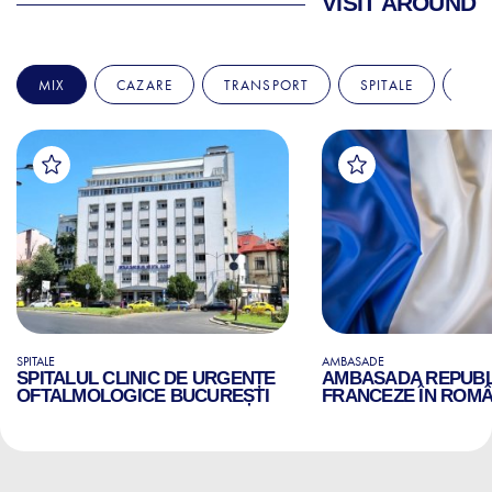
VISIT AROUND
MIX
CAZARE
TRANSPORT
SPITALE
AM
SPITALE
AMBASADE
SPITALUL CLINIC DE URGENȚE
AMBASADA REPUBLI
OFTALMOLOGICE BUCUREȘTI
FRANCEZE ÎN ROMÂ