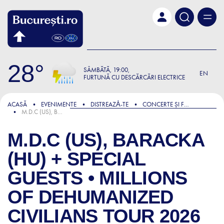
Skip to main content
28
SÂMBĂTĂ
19:00
EN
FURTUNĂ CU DESCĂRCĂRI ELECTRICE
ACASĂ
EVENIMENTE
DISTREAZǍ-TE
CONCERTE ȘI FESTIVALURI
M.D.C (US), BARACKA (HU) + SPECIAL GUESTS • MILLIONS OF DEHUMANIZED CIVILIANS TOUR 2026
M.D.C (US), BARACKA
(HU) + SPECIAL
GUESTS • MILLIONS
OF DEHUMANIZED
CIVILIANS TOUR 2026