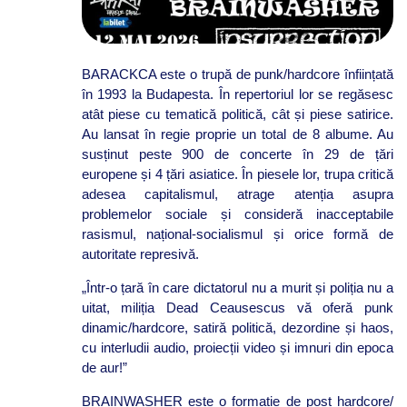
BARACKCA este o trupă de punk/hardcore înființată
în 1993 la Budapesta. În repertoriul lor se regăsesc
atât piese cu tematică politică, cât și piese satirice.
Au lansat în regie proprie un total de 8 albume. Au
susținut peste 900 de concerte în 29 de țări
europene și 4 țări asiatice. În piesele lor, trupa critică
adesea capitalismul, atrage atenția asupra
problemelor sociale și consideră inacceptabile
rasismul, național-socialismul și orice formă de
autoritate represivă.
„Într-o țară în care dictatorul nu a murit și poliția nu a
uitat, miliția Dead Ceausescus vă oferă punk
dinamic/hardcore, satiră politică, dezordine și haos,
cu interludii audio, proiecții video și imnuri din epoca
de aur!”
BRAINWASHER este o formație de post hardcore/