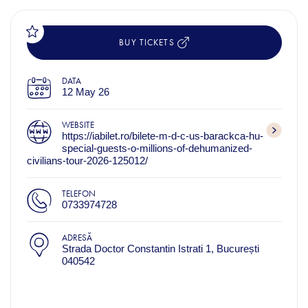
BUY TICKETS
DATA
12 May 26
WEBSITE
https://iabilet.ro/bilete-m-d-c-us-barackca-hu-
special-guests-o-millions-of-dehumanized-
civilians-tour-2026-125012/
TELEFON
0733974728
ADRESĂ
Strada Doctor Constantin Istrati 1, București
040542