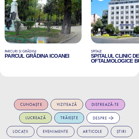
PARCURI ȘI GRĂDINI
SPITALE
PARCUL GRĂDINA ICOANEI
SPITALUL CLINIC D
OFTALMOLOGICE B
CUNOAȘTE
VIZITEAZĂ
DISTREAZĂ-TE
LUCREAZĂ
TRĂIEȘTE
DESPRE
LOCAȚII
EVENIMENTE
ARTICOLE
ȘTIRI