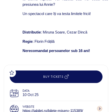
presiunea lui Annie?
Un spectacol care îți va testa limitele fricii!
Distributie
: Miruna Soare, Cezar Dincă
Regie
: Florin Frățilă
Nerecomandat persoanelor sub 16 ani!
BUY TICKETS
DATA
10 Oct 25
WEBSITE
https://iabilet.ro/bilete-misery-115389/