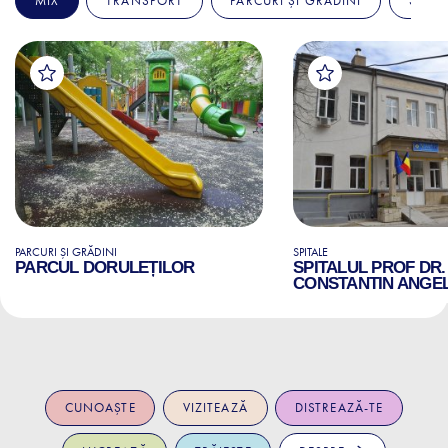
MIX
TRANSPORT
PARCURI ȘI GRĂDINI
SPITA
PARCURI ȘI GRĂDINI
SPITALE
PARCUL DORULEȚILOR
SPITALUL PROF DR.
CONSTANTIN ANGE
CUNOAȘTE
VIZITEAZĂ
DISTREAZĂ-TE