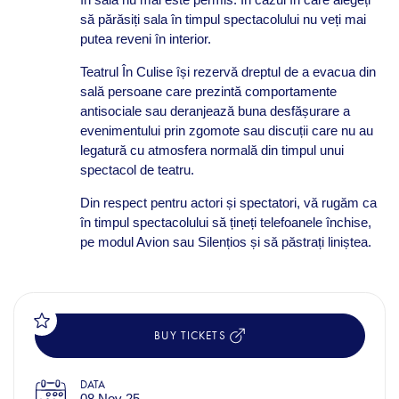
să părăsiți sala în timpul spectacolului nu veți mai
putea reveni în interior.
Teatrul În Culise își rezervă dreptul de a evacua din
sală persoane care prezintă comportamente
antisociale sau deranjează buna desfășurare a
evenimentului prin zgomote sau discuții care nu au
legatură cu atmosfera normală din timpul unui
spectacol de teatru.
Din respect pentru actori și spectatori, vă rugăm ca
în timpul spectacolului să țineți telefoanele închise,
pe modul Avion sau Silențios și să păstrați liniștea.
BUY TICKETS
DATA
08 Nov 25