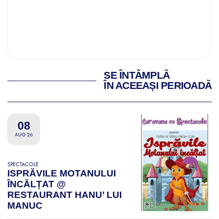
SE ÎNTÂMPLĂ
ÎN ACEEAȘI PERIOADĂ
08
AUG 26
SPECTACOLE
ISPRĂVILE MOTANULUI
ÎNCĂLȚAT @
RESTAURANT HANU’ LUI
MANUC