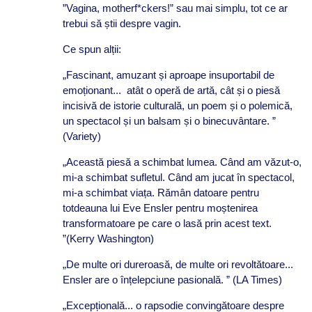
”Vagina, motherf*ckers!” sau mai simplu, tot ce ar
trebui să știi despre vagin.
Ce spun alții:
„Fascinant, amuzant și aproape insuportabil de
emoționant... atât o operă de artă, cât și o piesă
incisivă de istorie culturală, un poem și o polemică,
un spectacol și un balsam și o binecuvântare. ”
(Variety)
„Această piesă a schimbat lumea. Când am văzut-o,
mi-a schimbat sufletul. Când am jucat în spectacol,
mi-a schimbat viața. Rămân datoare pentru
totdeauna lui Eve Ensler pentru moștenirea
transformatoare pe care o lasă prin acest text.
”(Kerry Washington)
„De multe ori dureroasă, de multe ori revoltătoare...
Ensler are o înțelepciune pasională. ” (LA Times)
„Excepțională... o rapsodie convingătoare despre