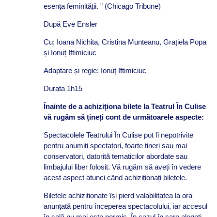
esența feminității. ” (Chicago Tribune)
După Eve Ensler
Cu: Ioana Nichita, Cristina Munteanu, Grațiela Popa
și Ionuț Iftimiciuc
Adaptare și regie: Ionuț Iftimiciuc
Durata 1h15
Înainte de a achiziționa bilete la Teatrul În Culise
vă rugăm să țineți cont de următoarele aspecte:
Spectacolele Teatrului În Culise pot fi nepotrivite
pentru anumiți spectatori, foarte tineri sau mai
conservatori, datorită tematicilor abordate sau
limbajului liber folosit. Vă rugăm să aveți în vedere
acest aspect atunci când achiziționați biletele.
Biletele achizitionate își pierd valabilitatea la ora
anunțată pentru începerea spectacolului, iar accesul
în sală nu mai este permis. În cazul în care alegeți