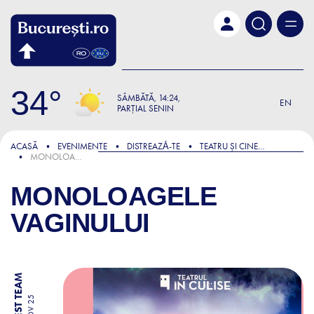
Skip to main content
34
SÂMBĂTĂ
14:24
EN
PARȚIAL SENIN
ACASĂ
EVENIMENTE
DISTREAZǍ-TE
TEATRU ȘI CINEMA
MONOLOAGELE VAGINULUI
MONOLOAGELE
VAGINULUI