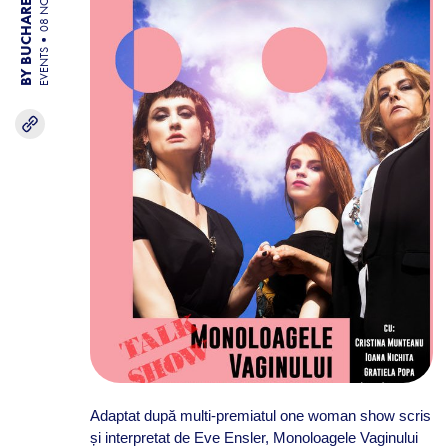
BY BUCHAREST TEAM
08 NOV 25
EVENTS
Adaptat după multi-premiatul one woman show scris
și interpretat de Eve Ensler, Monoloagele Vaginului