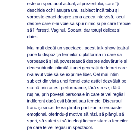
este un spectacol actual, al prezentului, care îți
deschide ochii asupra unui subiect încă tabu și
vorbește exact despre zona aceea interzisă, locul
despre care n-ai voie să spui nimic și pe care trebuie
să îl ferești. Vaginul. Șocant, dar totuși delicat și
duios.
Mai mult decât un spectacol, acest talk show teatral
pune la dispoziția femeilor o platformă în care să
vorbească și să povestească despre adevărurile și
dedesubturile intimității unei generații de femei care
n-a avut voie să se exprime liber. Cel mai intim
subiect din viața unei femei este astfel dezvăluit pe
scenă prin acest performance, fără stres și fără
rușine, prin povești personale în care te vei regăsi
indiferent dacă ești bărbat sau femeie. Discursul
franc și sincer te va plimba printr-un rollercoaster
emoțional, oferindu-ți motive să râzi, să plângi, să
speri, să suferi și să înțelegi fiecare stare a femeilor
pe care le vei regăsi în spectacol.