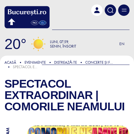
Skip to main content
20
LUNI
07:59
EN
SENIN, ÎNSORIT
ACASĂ
EVENIMENTE
DISTREAZǍ-TE
CONCERTE ȘI FESTIVALURI
SPECTACOL EXTRAORDINAR | COMORILE NEAMULUI
SPECTACOL
EXTRAORDINAR |
COMORILE NEAMULUI