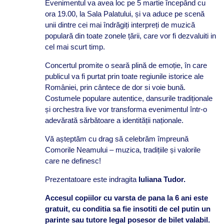
Evenimentul va avea loc pe 5 martie începând cu
ora 19.00, la Sala Palatului, și va aduce pe scenă
unii dintre cei mai îndrăgiți interpreți de muzică
populară din toate zonele țării, care vor fi dezvaluiti in
cel mai scurt timp.
Concertul promite o seară plină de emoție, în care
publicul va fi purtat prin toate regiunile istorice ale
României, prin cântece de dor si voie bună.
Costumele populare autentice, dansurile tradiționale
și orchestra live vor transforma evenimentul într-o
adevărată sărbătoare a identității naționale.
Vă așteptăm cu drag să celebrăm împreună
Comorile Neamului – muzica, tradițiile și valorile
care ne definesc!
Prezentatoare este indragita
Iuliana Tudor.
Accesul copiilor cu varsta de pana la 6 ani este
gratuit, cu conditia sa fie insotiti de cel putin un
parinte sau tutore legal posesor de bilet valabil.