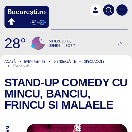
Skip to main content
28
VINERI
23:15
EN
SENIN, ÎNSORIT
ACASĂ
EVENIMENTE
DISTREAZǍ-TE
SPECTACOLE
STAND-UP COMEDY CU MINCU, BANCIU, FRINCU SI MALAELE
STAND-UP COMEDY CU
MINCU, BANCIU,
FRINCU SI MALAELE