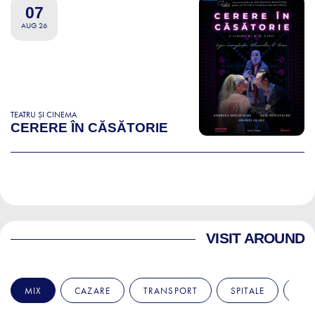
07
AUG 26
TEATRU ȘI CINEMA
CERERE ÎN CĂSĂTORIE
VISIT AROUND
MIX
CAZARE
TRANSPORT
SPITALE
AM