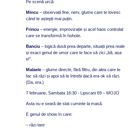
Pe scenă urcă:
Mincu
– observații fine, nerv, glume care te lovesc
când te aștepți mai puțin.
Frincu
– energie, improvizație și acel haos controlat
care se transformă în hohote.
Banciu
– logică dusă prea departe, situații prea reale
și exact genul de umor care te face să zici „bă, așa
e!”.
Malaele
– glume directe, fără filtru, din alea care te
fac să râzi și apoi să te întrebi dacă era ok să râzi.
(Da, era.)
7 februarie, Sambata 16:30 - Lipscani 69 – MOJO
Asta nu e seară de stat cuminte la masă.
E genul de show în care:
– râzi tare