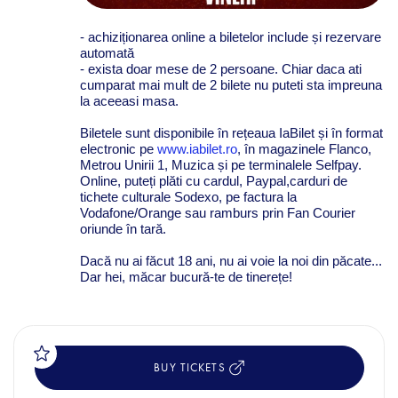
- achiziționarea online a biletelor include și rezervare
automată
- exista doar mese de 2 persoane. Chiar daca ati
cumparat mai mult de 2 bilete nu puteti sta impreuna
la aceeasi masa.
Biletele sunt disponibile în rețeaua IaBilet și în format
electronic pe
www.iabilet.ro
, în magazinele Flanco,
Metrou Unirii 1, Muzica și pe terminalele Selfpay.
Online, puteți plăti cu cardul, Paypal,carduri de
tichete culturale Sodexo, pe factura la
Vodafone/Orange sau ramburs prin Fan Courier
oriunde în tară.
Dacă nu ai făcut 18 ani, nu ai voie la noi din păcate...
Dar hei, măcar bucură-te de tinerețe!
BUY TICKETS