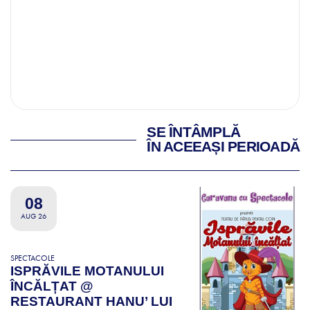
SE ÎNTÂMPLĂ
ÎN ACEEAȘI PERIOADĂ
08
AUG 26
SPECTACOLE
ISPRĂVILE MOTANULUI
ÎNCĂLȚAT @
RESTAURANT HANU’ LUI