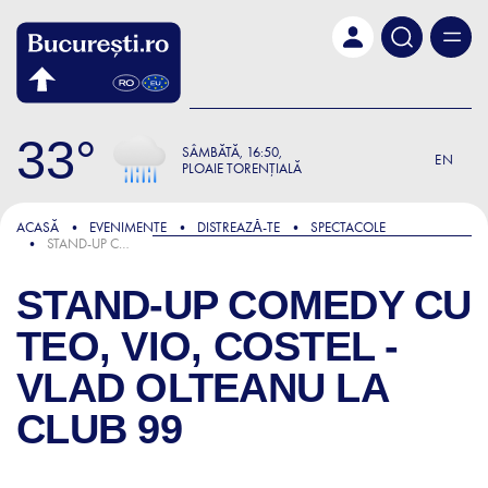
Skip to main content
33
SÂMBĂTĂ
16:50
EN
PLOAIE TORENȚIALĂ
ACASĂ
EVENIMENTE
DISTREAZǍ-TE
SPECTACOLE
STAND-UP COMEDY CU TEO, VIO, COSTEL - VLAD OLTEANU LA CLUB 99
STAND-UP COMEDY CU
TEO, VIO, COSTEL -
VLAD OLTEANU LA
CLUB 99