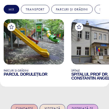
MIX
TRANSPORT
PARCURI ȘI GRĂDINI
SPITA
PARCURI ȘI GRĂDINI
SPITALE
PARCUL DORULEȚILOR
SPITALUL PROF DR.
CONSTANTIN ANGE
CUNOAȘTE
VIZITEAZĂ
DISTREAZĂ-TE