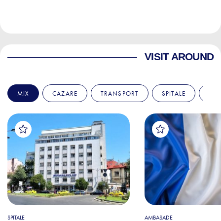
VISIT AROUND
MIX
CAZARE
TRANSPORT
SPITALE
AM
SPITALE
AMBASADE