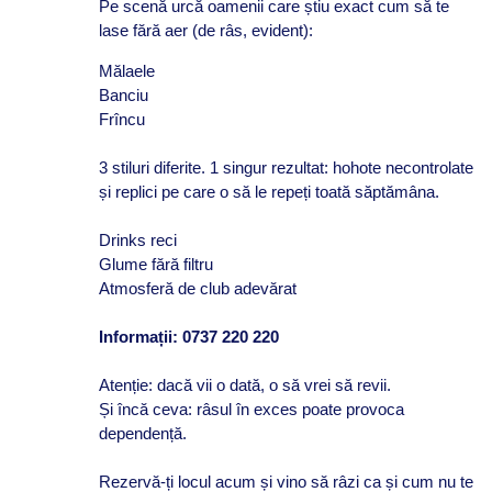
Pe scenă urcă oamenii care știu exact cum să te
lase fără aer (de râs, evident):
Mălaele
Banciu
Frîncu
3 stiluri diferite. 1 singur rezultat: hohote necontrolate
și replici pe care o să le repeți toată săptămâna.
Drinks reci
Glume fără filtru
Atmosferă de club adevărat
Informații: 0737 220 220
Atenție: dacă vii o dată, o să vrei să revii.
Și încă ceva: râsul în exces poate provoca
dependență.
Rezervă-ți locul acum și vino să râzi ca și cum nu te