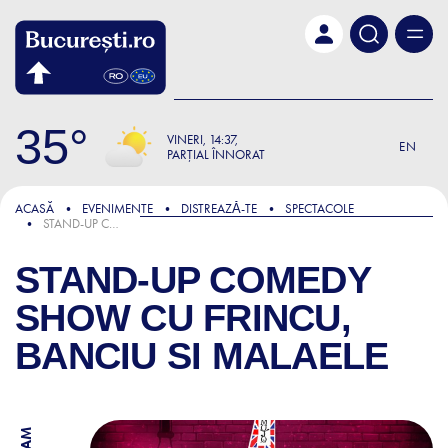
Skip to main content
35
VINERI
14:37
EN
PARȚIAL ÎNNORAT
ACASĂ
EVENIMENTE
DISTREAZǍ-TE
SPECTACOLE
STAND-UP COMEDY SHOW CU FRINCU, BANCIU SI MALAELE
STAND-UP COMEDY
SHOW CU FRINCU,
BANCIU SI MALAELE