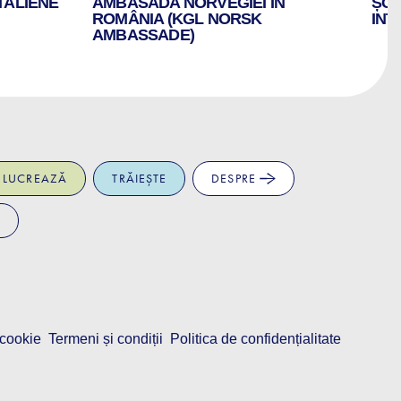
TALIENE
AMBASADA NORVEGIEI ÎN
ȘCO
ROMÂNIA (KGL NORSK
INT
AMBASSADE)
LUCREAZĂ
TRĂIEȘTE
DESPRE
 cookie
Termeni și condiții
Politica de confidențialitate