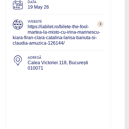
DATA
19 May 26
WEBSITE
https://iabilet.ro/bilete-the-fool-
martea-la-misto-cu-irina-marinescu-
kiara-firan-clara-catalina-larisa-banuta-si-
claudia-amuzica-126144/
ADRESĂ
Calea Victoriei 118, București
010071