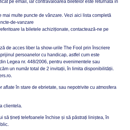
ficat pe email, iar contravaloarea biletelor este returnată în
ie mai multe puncte de vânzare. Vezi aici lista completă
puncte-de-vanzare
eferitoare la biletele achiziționate, contactează-ne pe
ază de acces liber la show-urile The Fool prin înscriere
sprijinul persoanelor cu handicap, astfel cum este
4) din Legea nr. 448/2006, pentru evenimentele sau
m un număr total de 2 invitații, în limita disponibilității.
rs.ro.
aflate în stare de ebrietate, sau nepotrivite cu atmosfera
 clientela.
să țineți telefoanele închise și să păstrați liniștea, în
blic.