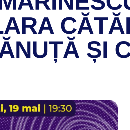
 MARINESC
LARA CĂTĂ
ĂNUȚĂ ȘI 