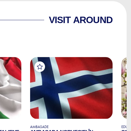
VISIT AROUND
AMBASADE
EDUCA