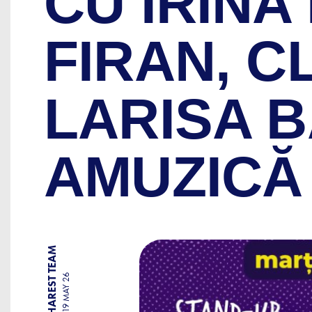
CU IRINA
FIRAN, C
LARISA B
AMUZICĂ
BY BUCHAREST TEAM
19 MAY 26