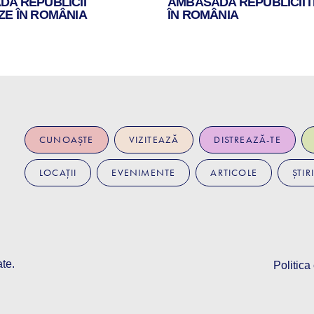
A REPUBLICII
AMBASADA REPUBLICII I
E ÎN ROMÂNIA
ÎN ROMÂNIA
CUNOAȘTE
VIZITEAZĂ
DISTREAZĂ-TE
LOCAȚII
EVENIMENTE
ARTICOLE
ȘTIRI
ate.
Politica