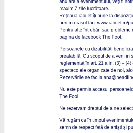
anulare a evenimentului, veți fi noti
maxim 7 zile lucrătoare.
Rețeaua iabilet îți pune la dispoziț
pentru orașul tău: www.iabilet.ro/
Pentru alte întrebări sau probleme r
pagina de facebook The Fool.
Persoanele cu dizabilități benefici
prealabilă. Cu scopul de a veni în 
reglementat în art. 21 alin. (3) – (
spectacolele organizate de noi, alocă
Rezervările se fac la ana@headline
Nu este permis accesul persoanelor 
The Fool.
Ne rezervam dreptul de a ne selecta
Vă rugăm ca în timpul evenimentului 
semn de respect față de artiști și pu