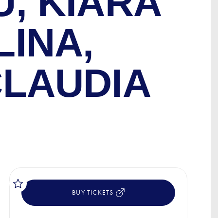
U, KIARA
LINA,
CLAUDIA
BUY TICKETS