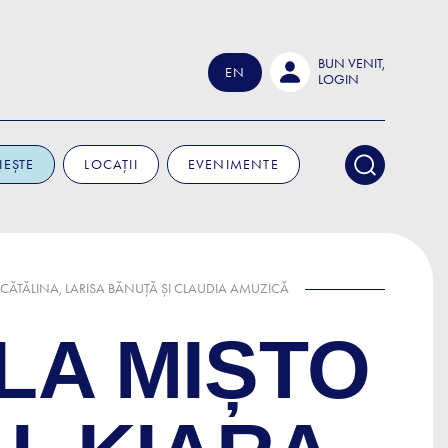
BUN VENIT,
EN
LOGIN
IEȘTE
LOCAȚII
EVENIMENTE
 CĂTĂLINA, LARISA BĂNUȚĂ ȘI CLAUDIA AMUZICĂ
LA MIȘTO