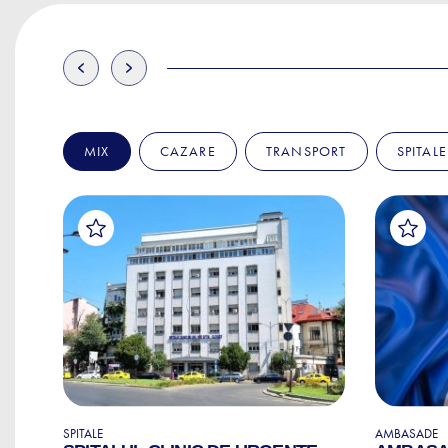
MIX
CAZARE
TRANSPORT
SPITALE
SPITALE
AMBASADE