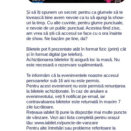
Și să îți spunem un secret: pentru ca glumele să te
lovească bine avem nevoie ca tu să ajungi la show-
uri la timp. Cu alte cuvinte, pentru glume punctuale,
e nevoie de un public punctual. Acestea fiind zise,
am vrea să știi că accesul se face cu o ora înainte
de show. Ne bazăm pe tine, da?
Biletele pot fi prezentate atât în format fizic (print) cât
și în format digital (pe telefon).
Achiziționarea biletelor îți asigură loc la masă. Nu
este necesară o rezervare suplimentară.
Te informăm că la evenimentele noastre accesul
persoanelor sub 16 ani nu este permis.
Pentru acest eveniment nu este permisă renunțarea
la biletele achiziționate. În caz de anulare a
evenimentului, veți fi notificat pe email, iar
contravaloarea biletelor este returnată în maxim 7
zile lucrătoare.
Rețeaua iabilet îți pune la dispoziție mai multe puncte
de vânzare. Vezi aici lista completă pentru orașul
tău: www.iabilet.ro/puncte-de-vanzare
Pentru alte întrebări sau probleme referitoare la