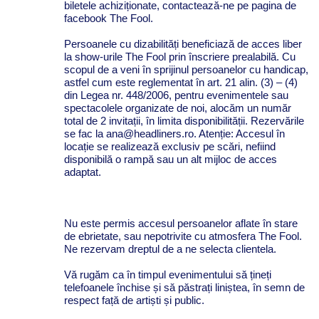
biletele achiziționate, contactează-ne pe pagina de
facebook The Fool.
Persoanele cu dizabilități beneficiază de acces liber
la show-urile The Fool prin înscriere prealabilă. Cu
scopul de a veni în sprijinul persoanelor cu handicap,
astfel cum este reglementat în art. 21 alin. (3) – (4)
din Legea nr. 448/2006, pentru evenimentele sau
spectacolele organizate de noi, alocăm un număr
total de 2 invitații, în limita disponibilității. Rezervările
se fac la ana@headliners.ro. Atenție: Accesul în
locație se realizează exclusiv pe scări, nefiind
disponibilă o rampă sau un alt mijloc de acces
adaptat.
Nu este permis accesul persoanelor aflate în stare
de ebrietate, sau nepotrivite cu atmosfera The Fool.
Ne rezervam dreptul de a ne selecta clientela.
Vă rugăm ca în timpul evenimentului să țineți
telefoanele închise și să păstrați liniștea, în semn de
respect față de artiști și public.