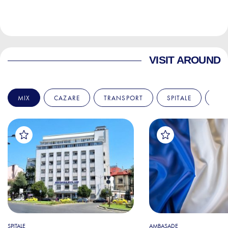
VISIT AROUND
MIX
CAZARE
TRANSPORT
SPITALE
AM
SPITALE
AMBASADE