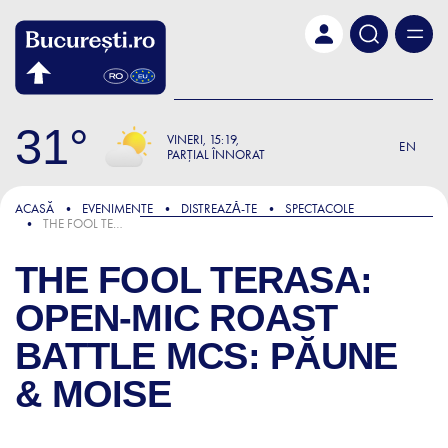
Skip to main content
31
VINERI
15:19
EN
PARȚIAL ÎNNORAT
ACASĂ
EVENIMENTE
DISTREAZǍ-TE
SPECTACOLE
THE FOOL TERASA: OPEN-MIC ROAST BATTLE MCS: PĂUNE & MOISE
THE FOOL TERASA:
OPEN-MIC ROAST
BATTLE MCS: PĂUNE
& MOISE