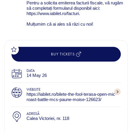
Pentru a solicita emiterea facturii fiscale, vă rugăm
să completați formularul disponibil aici:
https://www.iabilet.ro/facturi.
Mulțumim că ai ales să râzi cu noi!
BUY TICKETS
DATA
14 May 26
WEBSITE
https://iabilet.ro/bilete-the-fool-terasa-open-mic-
roast-battle-mcs-paune-moise-126623/
ADRESĂ
Calea Victoriei, nr. 118