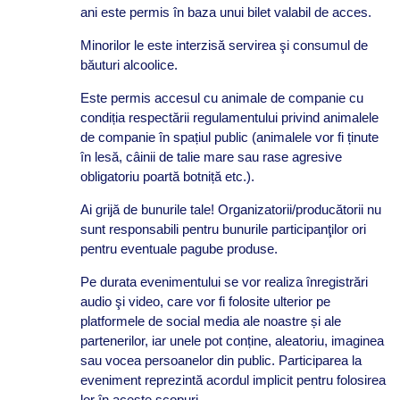
ani este permis în baza unui bilet valabil de acces.
Minorilor le este interzisă servirea şi consumul de
băuturi alcoolice.
Este permis accesul cu animale de companie cu
condiția respectării regulamentului privind animalele
de companie în spațiul public (animalele vor fi ținute
în lesă, câinii de talie mare sau rase agresive
obligatoriu poartă botniță etc.).
Ai grijă de bunurile tale! Organizatorii/producătorii nu
sunt responsabili pentru bunurile participanţilor ori
pentru eventuale pagube produse.
Pe durata evenimentului se vor realiza înregistrări
audio şi video, care vor fi folosite ulterior pe
platformele de social media ale noastre și ale
partenerilor, iar unele pot conține, aleatoriu, imaginea
sau vocea persoanelor din public. Participarea la
eveniment reprezintă acordul implicit pentru folosirea
lor în aceste scopuri.