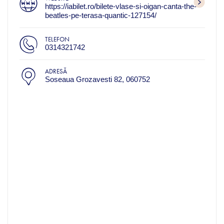
https://iabilet.ro/bilete-vlase-si-oigan-canta-the-
beatles-pe-terasa-quantic-127154/
TELEFON
0314321742
ADRESĂ
Soseaua Grozavesti 82, 060752