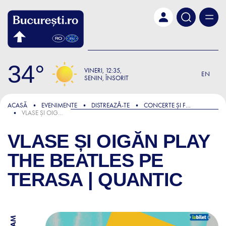
Skip to main content
34
VINERI
12:35
EN
SENIN, ÎNSORIT
ACASĂ
EVENIMENTE
DISTREAZǍ-TE
CONCERTE ȘI FESTIVALURI
VLASE ȘI OIGĂN PLAY THE BEATLES PE TERASA | QUANTIC
VLASE ȘI OIGĂN PLAY
THE BEATLES PE
TERASA | QUANTIC