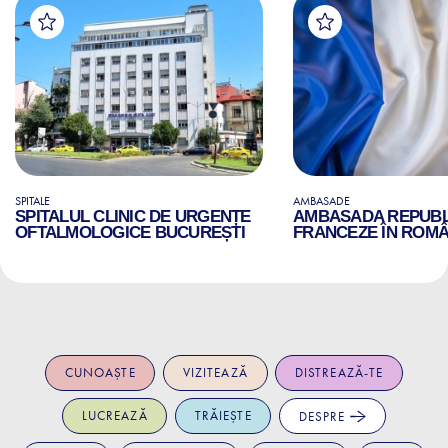
SPITALE
AMBASADE
SPITALUL CLINIC DE URGENȚE
AMBASADA REPUBLI
OFTALMOLOGICE BUCUREȘTI
FRANCEZE ÎN ROMÂ
CUNOAȘTE
VIZITEAZĂ
DISTREAZĂ-TE
LUCREAZĂ
TRĂIEȘTE
DESPRE