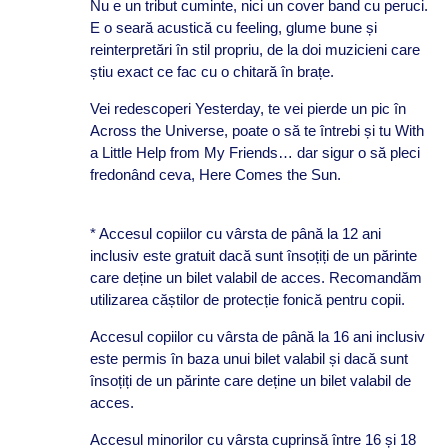
Nu e un tribut cuminte, nici un cover band cu peruci.
E o seară acustică cu feeling, glume bune și
reinterpretări în stil propriu, de la doi muzicieni care
știu exact ce fac cu o chitară în brațe.
Vei redescoperi Yesterday, te vei pierde un pic în
Across the Universe, poate o să te întrebi și tu With
a Little Help from My Friends… dar sigur o să pleci
fredonând ceva, Here Comes the Sun.
* Accesul copiilor cu vârsta de până la 12 ani
inclusiv este gratuit dacă sunt însoțiți de un părinte
care deține un bilet valabil de acces. Recomandăm
utilizarea căștilor de protecție fonică pentru copii.
Accesul copiilor cu vârsta de până la 16 ani inclusiv
este permis în baza unui bilet valabil și dacă sunt
însoțiți de un părinte care deține un bilet valabil de
acces.
Accesul minorilor cu vârsta cuprinsă între 16 și 18