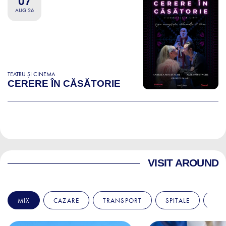
07
AUG 26
TEATRU ȘI CINEMA
CERERE ÎN CĂSĂTORIE
VISIT AROUND
MIX
CAZARE
TRANSPORT
SPITALE
AM