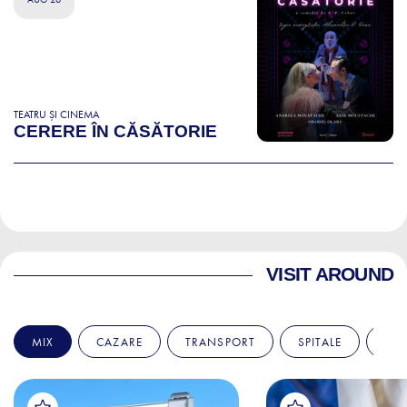
TEATRU ȘI CINEMA
CERERE ÎN CĂSĂTORIE
VISIT AROUND
MIX
CAZARE
TRANSPORT
SPITALE
AM