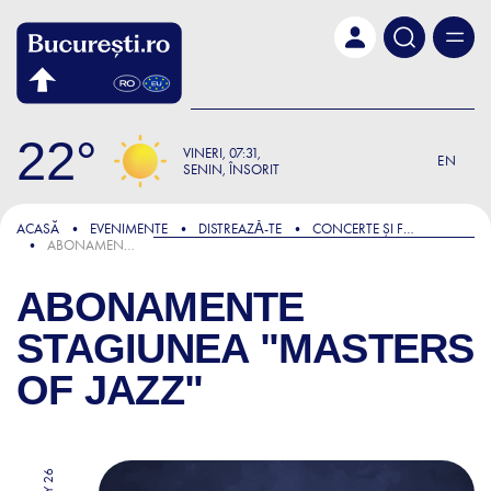
Skip to main content
22
VINERI
07:31
EN
SENIN, ÎNSORIT
ACASĂ
EVENIMENTE
DISTREAZǍ-TE
CONCERTE ȘI FESTIVALURI
ABONAMENTE STAGIUNEA "MASTERS OF JAZZ"
ABONAMENTE
STAGIUNEA "MASTERS
OF JAZZ"