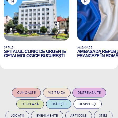
SPITALE
AMBASADE
SPITALUL CLINIC DE URGENȚE
AMBASADA REPUBLI
OFTALMOLOGICE BUCUREȘTI
FRANCEZE ÎN ROMÂ
CUNOAȘTE
VIZITEAZĂ
DISTREAZĂ-TE
LUCREAZĂ
TRĂIEȘTE
DESPRE
LOCAȚII
EVENIMENTE
ARTICOLE
ȘTIRI