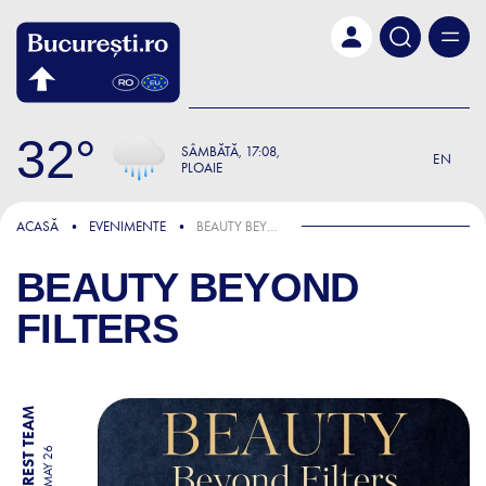
Skip to main content
32
SÂMBĂTĂ
17:08
EN
PLOAIE
ACASĂ
EVENIMENTE
BEAUTY BEYOND FILTERS
BEAUTY BEYOND
FILTERS
BY BUCHAREST TEAM
24 MAY 26