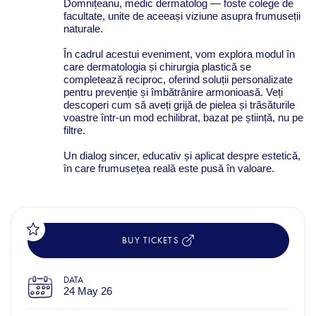
Domnițeanu, medic dermatolog — foste colege de
facultate, unite de aceeași viziune asupra frumuseții
naturale.
În cadrul acestui eveniment, vom explora modul în
care dermatologia și chirurgia plastică se
completează reciproc, oferind soluții personalizate
pentru prevenție și îmbătrânire armonioasă. Veți
descoperi cum să aveți grijă de pielea și trăsăturile
voastre într-un mod echilibrat, bazat pe știință, nu pe
filtre.
Un dialog sincer, educativ și aplicat despre estetică,
în care frumusețea reală este pusă în valoare.
BUY TICKETS
DATA
24 May 26