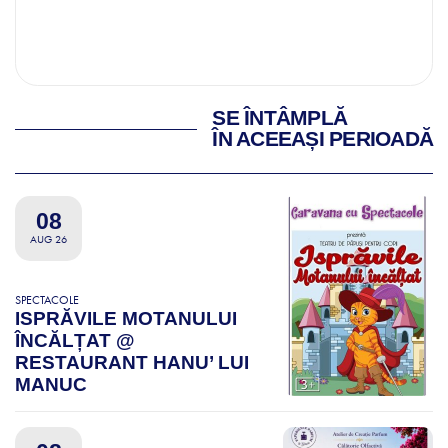
SE ÎNTÂMPLĂ
ÎN ACEEAȘI PERIOADĂ
08
AUG 26
SPECTACOLE
ISPRĂVILE MOTANULUI
ÎNCĂLȚAT @
RESTAURANT HANU’ LUI
MANUC