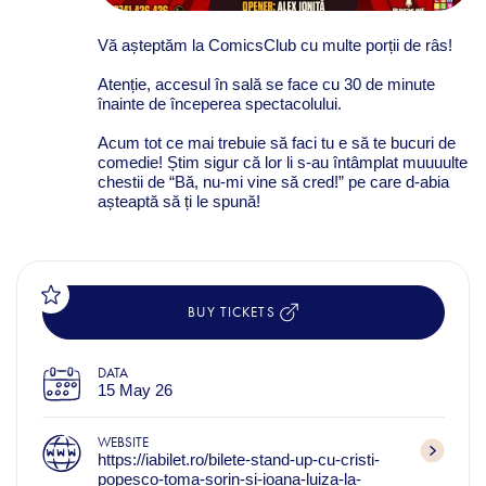
Vă așteptăm la ComicsClub cu multe porții de râs!
Atenție, accesul în sală se face cu 30 de minute
înainte de începerea spectacolului.
Acum tot ce mai trebuie să faci tu e să te bucuri de
comedie! Știm sigur că lor li s-au întâmplat muuuulte
chestii de “Bă, nu-mi vine să cred!” pe care d-abia
așteaptă să ți le spună!
BUY TICKETS
DATA
15 May 26
WEBSITE
https://iabilet.ro/bilete-stand-up-cu-cristi-
popesco-toma-sorin-si-ioana-luiza-la-