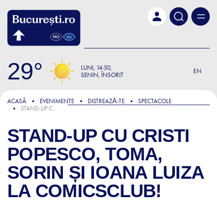
Skip to main content
29
LUNI
14:50
EN
SENIN, ÎNSORIT
ACASĂ
EVENIMENTE
DISTREAZǍ-TE
SPECTACOLE
STAND-UP CU CRISTI POPESCO, TOMA, SORIN ȘI IOANA LUIZA LA COMICSCLUB!
STAND-UP CU CRISTI
POPESCO, TOMA,
SORIN ȘI IOANA LUIZA
LA COMICSCLUB!