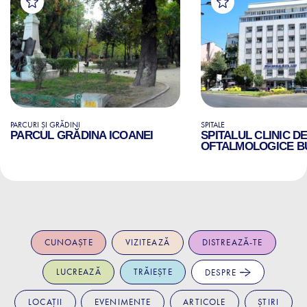
PARCURI ȘI GRĂDINI
SPITALE
PARCUL GRĂDINA ICOANEI
SPITALUL CLINIC D
OFTALMOLOGICE B
CUNOAȘTE
VIZITEAZĂ
DISTREAZĂ-TE
LUCREAZĂ
TRĂIEȘTE
DESPRE
LOCAȚII
EVENIMENTE
ARTICOLE
ȘTIRI