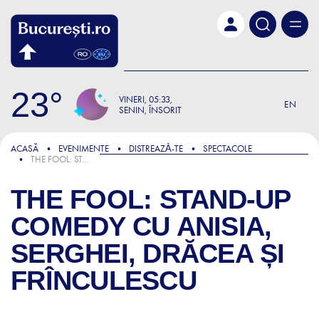
Skip to main content
23
VINERI
05:33
EN
SENIN, ÎNSORIT
ACASĂ
EVENIMENTE
DISTREAZǍ-TE
SPECTACOLE
THE FOOL: STAND-UP COMEDY CU ANISIA, SERGHEI, DRĂCEA ȘI FRÎNCULESCU
THE FOOL: STAND-UP
COMEDY CU ANISIA,
SERGHEI, DRĂCEA ȘI
FRÎNCULESCU