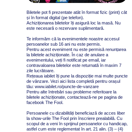
Biletele pot fi prezentate atât în format fizic (print) cât
și în format digital (pe telefon).
Achiziționarea biletelor îți asigură loc la masă. Nu
este necesară o rezervare suplimentară.
Te informăm că la evenimentele noastre accesul
persoanelor sub 16 ani nu este permis.
Pentru acest eveniment nu este permisă renunțarea
la biletele achiziționate. În caz de anulare a
evenimentului, veți fi notificat pe email, iar
contravaloarea biletelor este returnată în maxim 7
zile lucrătoare.
Rețeaua iabilet îți pune la dispoziție mai multe puncte
de vânzare. Vezi aici lista completă pentru orașul
tău: www.iabilet.ro/puncte-de-vanzare
Pentru alte întrebări sau probleme referitoare la
biletele achiziționate, contactează-ne pe pagina de
facebook The Fool.
Persoanele cu dizabilități beneficiază de acces liber
la show-urile The Fool prin înscriere prealabilă. Cu
scopul de a veni în sprijinul persoanelor cu handicap,
astfel cum este reglementat în art. 21 alin. (3) – (4)