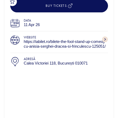
BUY TICKETS
DATA
11 Apr 26
WEBSITE
https://iabilet.ro/bilete-the-fool-stand-up-comedy-
cu-anisia-serghei-dracea-si-frinculescu-125051/
ADRESĂ
Calea Victoriei 118, București 010071