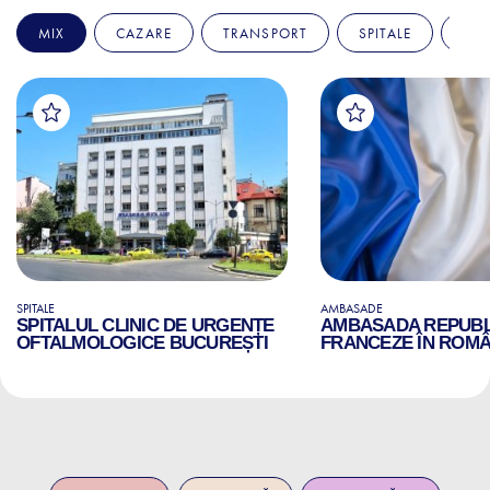
MIX
CAZARE
TRANSPORT
SPITALE
AM
SPITALE
AMBASADE
SPITALUL CLINIC DE URGENȚE
AMBASADA REPUBLI
OFTALMOLOGICE BUCUREȘTI
FRANCEZE ÎN ROMÂ