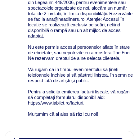
din Legea nr. 448/2006, pentru evenimentele sau
spectacolele organizate de noi, alocăm un număr
total de 2 invitații, în limita disponibilității. Rezervările
se fac la ana@headliners.ro. Atenție: Accesul în
locație se realizează exclusiv pe scări, nefiind
disponibilă o rampă sau un alt mijloc de acces
adaptat.
Nu este permis accesul persoanelor aflate în stare
de ebrietate, sau nepotrivite cu atmosfera The Fool.
Ne rezervam dreptul de a ne selecta clientela.
Vă rugăm ca în timpul evenimentului să țineți
telefoanele închise și să păstrați liniștea, în semn de
respect față de artiști și public.
Pentru a solicita emiterea facturii fiscale, vă rugăm
să completați formularul disponibil aici:
https://www.iabilet.ro/facturi.
Mulțumim că ai ales să râzi cu noi!