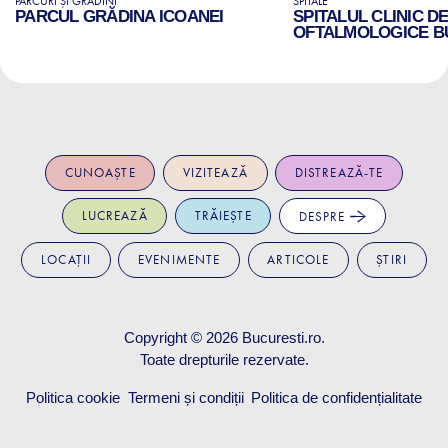
PARCURI ȘI GRĂDINI
SPITALE
PARCUL GRĂDINA ICOANEI
SPITALUL CLINIC D
OFTALMOLOGICE B
CUNOAȘTE
VIZITEAZĂ
DISTREAZĂ-TE
LUCREAZĂ
TRĂIEȘTE
DESPRE
LOCAȚII
EVENIMENTE
ARTICOLE
ȘTIRI
Copyright © 2026
Bucuresti.ro
.
Toate drepturile rezervate.
Politica cookie
Termeni și condiții
Politica de confidențialitate