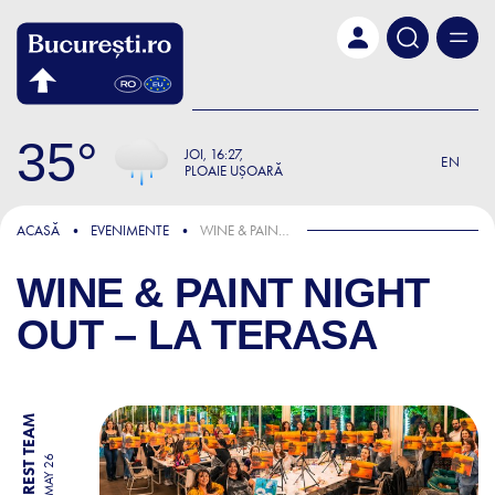
Skip to main content
35
JOI
16:27
EN
PLOAIE UȘOARĂ
ACASĂ
EVENIMENTE
WINE & PAINT NIGHT OUT – LA TERASA
WINE & PAINT NIGHT
OUT – LA TERASA
BY BUCHAREST TEAM
19 MAY 26