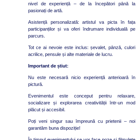
nivel de experiență – de la începători până la
pasionați de artă.
Asistență personalizată: artistul va picta în fața
participanților și va oferi îndrumare individuală pe
parcurs.
Tot ce ai nevoie este inclus: șevalet, pânză, culori
acrilice, pensule și alte materiale de lucru.
Important de știut:
Nu este necesară nicio experiență anterioară în
pictură.
Evenimentul este conceput pentru relaxare,
socializare și explorarea creativității într-un mod
plăcut și accesibil.
Poți veni singur sau împreună cu prietenii – noi
garantăm buna dispoziție!
În timpul evenimentului se vor face poze și filmulețe