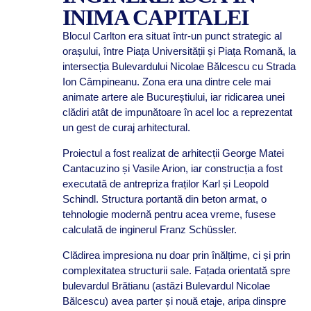
INIMA CAPITALEI
Blocul Carlton era situat într-un punct strategic al
orașului, între Piața Universității și Piața Romană, la
intersecția Bulevardului Nicolae Bălcescu cu Strada
Ion Câmpineanu. Zona era una dintre cele mai
animate artere ale Bucureștiului, iar ridicarea unei
clădiri atât de impunătoare în acel loc a reprezentat
un gest de curaj arhitectural.
Proiectul a fost realizat de arhitecții George Matei
Cantacuzino și Vasile Arion, iar construcția a fost
executată de antrepriza fraților Karl și Leopold
Schindl. Structura portantă din beton armat, o
tehnologie modernă pentru acea vreme, fusese
calculată de inginerul Franz Schüssler.
Clădirea impresiona nu doar prin înălțime, ci și prin
complexitatea structurii sale. Fațada orientată spre
bulevardul Brătianu (astăzi Bulevardul Nicolae
Bălcescu) avea parter și nouă etaje, aripa dinspre