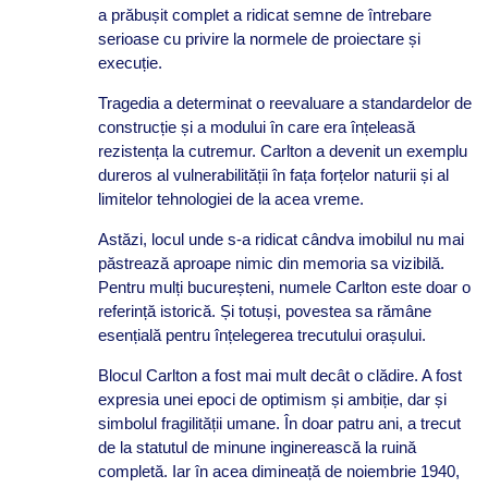
a prăbușit complet a ridicat semne de întrebare
serioase cu privire la normele de proiectare și
execuție.
Tragedia a determinat o reevaluare a standardelor de
construcție și a modului în care era înțeleasă
rezistența la cutremur. Carlton a devenit un exemplu
dureros al vulnerabilității în fața forțelor naturii și al
limitelor tehnologiei de la acea vreme.
Astăzi, locul unde s-a ridicat cândva imobilul nu mai
păstrează aproape nimic din memoria sa vizibilă.
Pentru mulți bucureșteni, numele Carlton este doar o
referință istorică. Și totuși, povestea sa rămâne
esențială pentru înțelegerea trecutului orașului.
Blocul Carlton a fost mai mult decât o clădire. A fost
expresia unei epoci de optimism și ambiție, dar și
simbolul fragilității umane. În doar patru ani, a trecut
de la statutul de minune inginerească la ruină
completă. Iar în acea dimineață de noiembrie 1940,