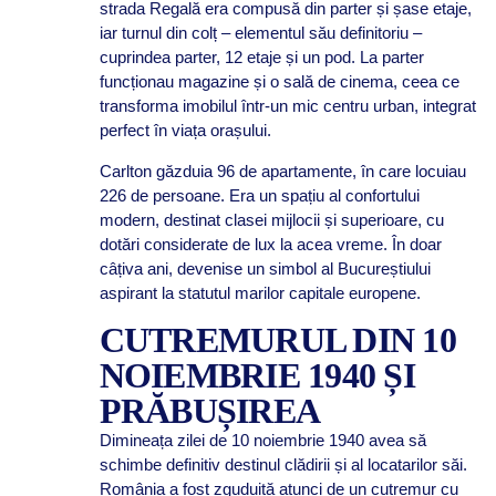
strada Regală era compusă din parter și șase etaje,
iar turnul din colț – elementul său definitoriu –
cuprindea parter, 12 etaje și un pod. La parter
funcționau magazine și o sală de cinema, ceea ce
transforma imobilul într-un mic centru urban, integrat
perfect în viața orașului.
Carlton găzduia 96 de apartamente, în care locuiau
226 de persoane. Era un spațiu al confortului
modern, destinat clasei mijlocii și superioare, cu
dotări considerate de lux la acea vreme. În doar
câțiva ani, devenise un simbol al Bucureștiului
aspirant la statutul marilor capitale europene.
CUTREMURUL DIN 10
NOIEMBRIE 1940 ȘI
PRĂBUȘIREA
Dimineața zilei de 10 noiembrie 1940 avea să
schimbe definitiv destinul clădirii și al locatarilor săi.
România a fost zguduită atunci de un cutremur cu