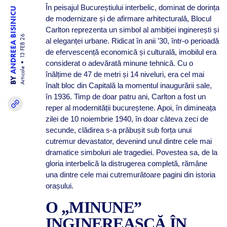
În peisajul Bucureștiului interbelic, dominat de dorința
ANDREEA BISINICU
de modernizare și de afirmare arhitecturală, Blocul
Carlton reprezenta un simbol al ambiției inginerești și
13 FEB 26
al eleganței urbane. Ridicat în anii ’30, într-o perioadă
de efervescență economică și culturală, imobilul era
considerat o adevărată minune tehnică. Cu o
Articole
înălțime de 47 de metri și 14 niveluri, era cel mai
BY
înalt bloc din Capitală la momentul inaugurării sale,
în 1936. Timp de doar patru ani, Carlton a fost un
reper al modernității bucureștene. Apoi, în dimineața
zilei de 10 noiembrie 1940, în doar câteva zeci de
secunde, clădirea s-a prăbușit sub forța unui
cutremur devastator, devenind unul dintre cele mai
dramatice simboluri ale tragediei. Povestea sa, de la
gloria interbelică la distrugerea completă, rămâne
una dintre cele mai cutremurătoare pagini din istoria
orașului.
O „MINUNE”
INGINEREASCĂ ÎN