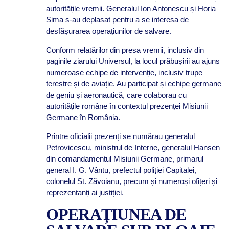
autoritățile vremii. Generalul Ion Antonescu și Horia
Sima s-au deplasat pentru a se interesa de
desfășurarea operațiunilor de salvare.
Conform relatărilor din presa vremii, inclusiv din
paginile ziarului Universul, la locul prăbușirii au ajuns
numeroase echipe de intervenție, inclusiv trupe
terestre și de aviație. Au participat și echipe germane
de geniu și aeronautică, care colaborau cu
autoritățile române în contextul prezenței Misiunii
Germane în România.
Printre oficialii prezenți se numărau generalul
Petrovicescu, ministrul de Interne, generalul Hansen
din comandamentul Misiunii Germane, primarul
general I. G. Vântu, prefectul poliției Capitalei,
colonelul St. Zăvoianu, precum și numeroși ofițeri și
reprezentanți ai justiției.
OPERAȚIUNEA DE