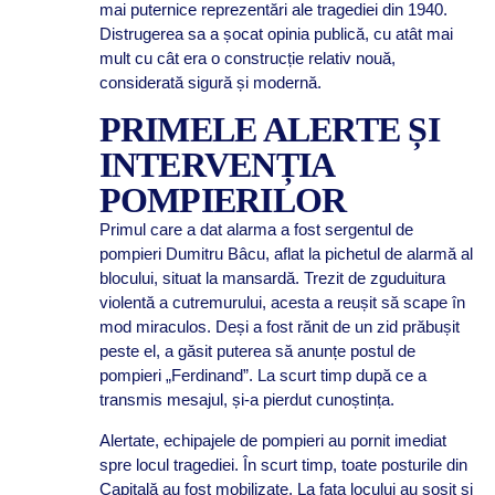
mai puternice reprezentări ale tragediei din 1940.
Distrugerea sa a șocat opinia publică, cu atât mai
mult cu cât era o construcție relativ nouă,
considerată sigură și modernă.
PRIMELE ALERTE ȘI
INTERVENȚIA
POMPIERILOR
Primul care a dat alarma a fost sergentul de
pompieri Dumitru Bâcu, aflat la pichetul de alarmă al
blocului, situat la mansardă. Trezit de zguduitura
violentă a cutremurului, acesta a reușit să scape în
mod miraculos. Deși a fost rănit de un zid prăbușit
peste el, a găsit puterea să anunțe postul de
pompieri „Ferdinand”. La scurt timp după ce a
transmis mesajul, și-a pierdut cunoștința.
Alertate, echipajele de pompieri au pornit imediat
spre locul tragediei. În scurt timp, toate posturile din
Capitală au fost mobilizate. La fața locului au sosit și