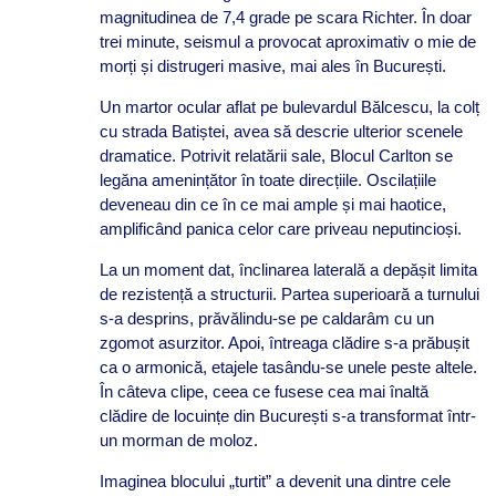
magnitudinea de 7,4 grade pe scara Richter. În doar
trei minute, seismul a provocat aproximativ o mie de
morți și distrugeri masive, mai ales în București.
Un martor ocular aflat pe bulevardul Bălcescu, la colț
cu strada Batiștei, avea să descrie ulterior scenele
dramatice. Potrivit relatării sale, Blocul Carlton se
legăna amenințător în toate direcțiile. Oscilațiile
deveneau din ce în ce mai ample și mai haotice,
amplificând panica celor care priveau neputincioși.
La un moment dat, înclinarea laterală a depășit limita
de rezistență a structurii. Partea superioară a turnului
s-a desprins, prăvălindu-se pe caldarâm cu un
zgomot asurzitor. Apoi, întreaga clădire s-a prăbușit
ca o armonică, etajele tasându-se unele peste altele.
În câteva clipe, ceea ce fusese cea mai înaltă
clădire de locuințe din București s-a transformat într-
un morman de moloz.
Imaginea blocului „turtit” a devenit una dintre cele