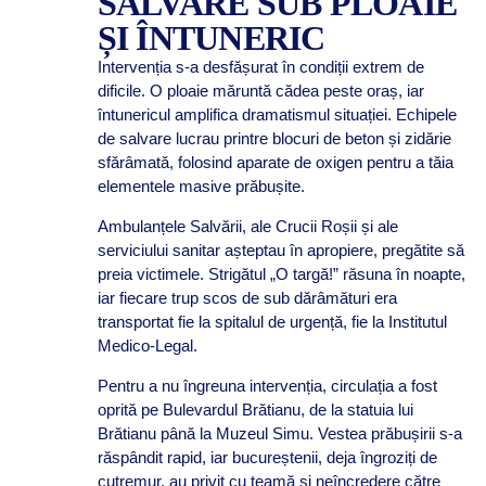
SALVARE SUB PLOAIE
ȘI ÎNTUNERIC
Intervenția s-a desfășurat în condiții extrem de
dificile. O ploaie măruntă cădea peste oraș, iar
întunericul amplifica dramatismul situației. Echipele
de salvare lucrau printre blocuri de beton și zidărie
sfărâmată, folosind aparate de oxigen pentru a tăia
elementele masive prăbușite.
Ambulanțele Salvării, ale Crucii Roșii și ale
serviciului sanitar așteptau în apropiere, pregătite să
preia victimele. Strigătul „O targă!” răsuna în noapte,
iar fiecare trup scos de sub dărâmături era
transportat fie la spitalul de urgență, fie la Institutul
Medico-Legal.
Pentru a nu îngreuna intervenția, circulația a fost
oprită pe Bulevardul Brătianu, de la statuia lui
Brătianu până la Muzeul Simu. Vestea prăbușirii s-a
răspândit rapid, iar bucureștenii, deja îngroziți de
cutremur, au privit cu teamă și neîncredere către