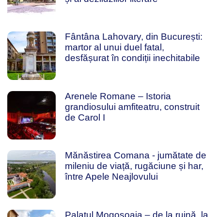
Fântâna Lahovary, din București:
martor al unui duel fatal,
desfășurat în condiții inechitabile
Arenele Romane – Istoria
grandiosului amfiteatru, construit
de Carol I
Mănăstirea Comana - jumătate de
mileniu de viață, rugăciune și har,
între Apele Neajlovului
Palatul Mogoșoaia – de la ruină, la