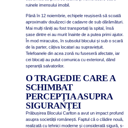
ruinele imensului imobil.
Până în 12 noiembrie, echipele reușiseră să scoată
aproximativ douăzeci de cadavre de sub dărâmături.
Mai mulți răniți au fost transportați la spital, însă
șase dintre ei au murit înainte de a putea primi ajutor.
În mod miraculos, în subsolul blocului și sub o scară
de la parter, câțiva locatari au supraviețuit.
Telefoanele din acea zonă nu fuseseră afectate, iar
cei blocați au putut comunica cu exteriorul, dând
speranță salvatorilor.
O TRAGEDIE CARE A
SCHIMBAT
PERCEPȚIA ASUPRA
SIGURANȚEI
Prăbușirea Blocului Carlton a avut un impact profund
asupra societății românești. Faptul că o clădire nouă,
realizată cu tehnici moderne și considerată sigură, s-