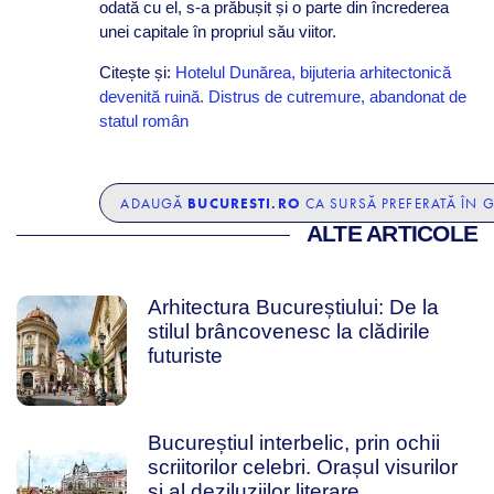
odată cu el, s-a prăbușit și o parte din încrederea
unei capitale în propriul său viitor.
Citește și:
Hotelul Dunărea, bijuteria arhitectonică
devenită ruină. Distrus de cutremure, abandonat de
statul român
BUCURESTI.RO
ADAUGĂ
CA SURSĂ PREFERATĂ ÎN 
ALTE ARTICOLE
Arhitectura Bucureștiului: De la
stilul brâncovenesc la clădirile
futuriste
Bucureștiul interbelic, prin ochii
scriitorilor celebri. Orașul visurilor
și al deziluziilor literare