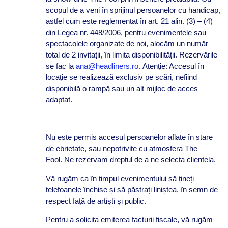
scopul de a veni în sprijinul persoanelor cu handicap,
astfel cum este reglementat în art. 21 alin. (3) – (4)
din Legea nr. 448/2006, pentru evenimentele sau
spectacolele organizate de noi, alocăm un număr
total de 2 invitații, în limita disponibilității. Rezervările
se fac la
ana@headliners.ro
. Atenție: Accesul în
locație se realizează exclusiv pe scări, nefiind
disponibilă o rampă sau un alt mijloc de acces
adaptat.
Nu este permis accesul persoanelor aflate în stare
de ebrietate, sau nepotrivite cu atmosfera The
Fool. Ne rezervam dreptul de a ne selecta clientela.
Vă rugăm ca în timpul evenimentului să țineți
telefoanele închise și să păstrați liniștea, în semn de
respect față de artiști și public.
Pentru a solicita emiterea facturii fiscale, vă rugăm