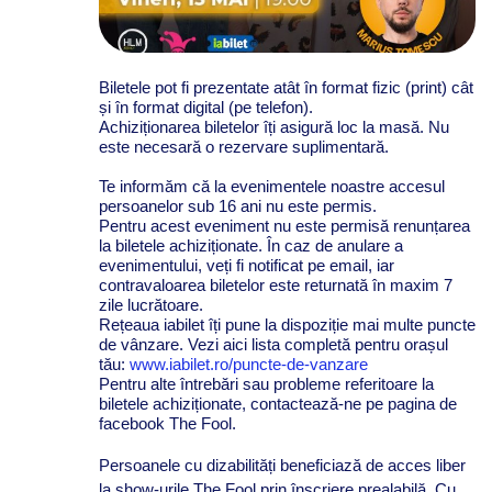
Biletele pot fi prezentate atât în format fizic (print) cât
și în format digital (pe telefon).
Achiziționarea biletelor îți asigură loc la masă. Nu
este necesară o rezervare suplimentară.
Te informăm că la evenimentele noastre accesul
persoanelor sub 16 ani nu este permis.
Pentru acest eveniment nu este permisă renunțarea
la biletele achiziționate. În caz de anulare a
evenimentului, veți fi notificat pe email, iar
contravaloarea biletelor este returnată în maxim 7
zile lucrătoare.
Rețeaua iabilet îți pune la dispoziție mai multe puncte
de vânzare. Vezi aici lista completă pentru orașul
tău:
www.iabilet.ro/puncte-de-vanzare
Pentru alte întrebări sau probleme referitoare la
biletele achiziționate, contactează-ne pe pagina de
facebook The Fool.
Persoanele cu dizabilități beneficiază de acces liber
la show-urile The Fool prin înscriere prealabilă. Cu