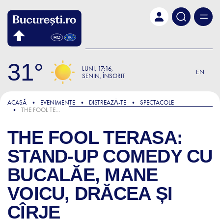
Skip to main content
31
LUNI
17:16
EN
SENIN, ÎNSORIT
ACASĂ
EVENIMENTE
DISTREAZǍ-TE
SPECTACOLE
THE FOOL TERASA: STAND-UP COMEDY CU BUCALĂE, MANE VOICU, DRĂCEA ȘI CÎRJE
THE FOOL TERASA:
STAND-UP COMEDY CU
BUCALĂE, MANE
VOICU, DRĂCEA ȘI
CÎRJE