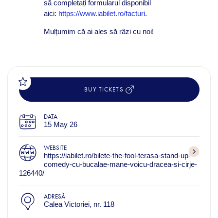
să completați formularul disponibil
aici:
https://www.iabilet.ro/facturi
.
Mulțumim că ai ales să râzi cu noi!
BUY TICKETS
DATA
15 May 26
WEBSITE
https://iabilet.ro/bilete-the-fool-terasa-stand-up-
comedy-cu-bucalae-mane-voicu-dracea-si-cirje-
126440/
ADRESĂ
Calea Victoriei, nr. 118