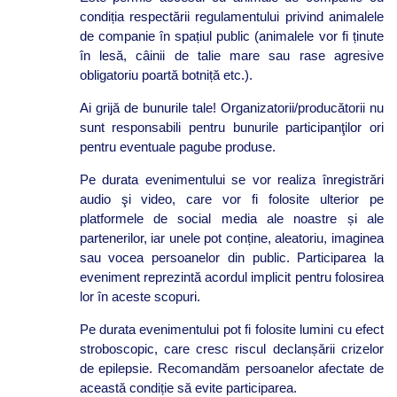
condiția respectării regulamentului privind animalele
de companie în spațiul public (animalele vor fi ținute
în lesă, câinii de talie mare sau rase agresive
obligatoriu poartă botniță etc.).
Ai grijă de bunurile tale! Organizatorii/producătorii nu
sunt responsabili pentru bunurile participanţilor ori
pentru eventuale pagube produse.
Pe durata evenimentului se vor realiza înregistrări
audio şi video, care vor fi folosite ulterior pe
platformele de social media ale noastre și ale
partenerilor, iar unele pot conține, aleatoriu, imaginea
sau vocea persoanelor din public. Participarea la
eveniment reprezintă acordul implicit pentru folosirea
lor în aceste scopuri.
Pe durata evenimentului pot fi folosite lumini cu efect
stroboscopic, care cresc riscul declanșării crizelor
de epilepsie. Recomandăm persoanelor afectate de
această condiție să evite participarea.