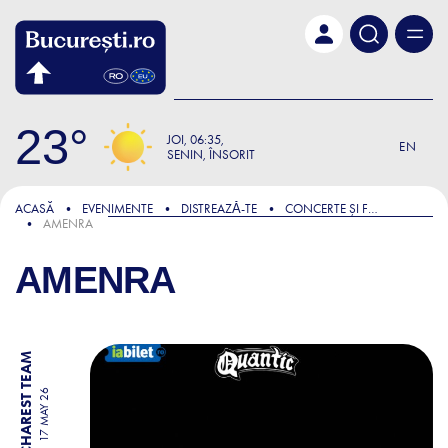
Skip to main content
23
JOI
06:35
EN
SENIN, ÎNSORIT
ACASĂ
EVENIMENTE
DISTREAZǍ-TE
CONCERTE ȘI FESTIVALURI
AMENRA
AMENRA
BY BUCHAREST TEAM
17 MAY 26