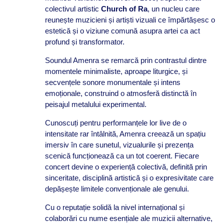
colectivul artistic
Church of Ra
, un nucleu care
reunește muzicieni și artiști vizuali ce împărtășesc o
estetică și o viziune comună asupra artei ca act
profund și transformator.
Soundul Amenra se remarcă prin contrastul dintre
momentele minimaliste, aproape liturgice, și
secvențele sonore monumentale și intens
emoționale, construind o atmosferă distinctă în
peisajul metalului experimental.
Cunoscuți pentru performanțele lor live de o
intensitate rar întâlnită, Amenra creează un spațiu
imersiv în care sunetul, vizualurile și prezența
scenică funcționează ca un tot coerent. Fiecare
concert devine o experiență colectivă, definită prin
sinceritate, disciplină artistică și o expresivitate care
depășește limitele convenționale ale genului.
Cu o reputație solidă la nivel internațional și
colaborări cu nume esențiale ale muzicii alternative,