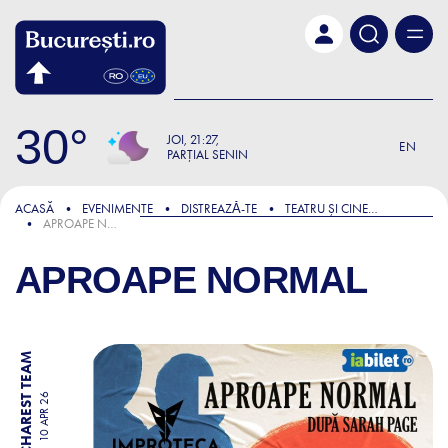
Skip to main content
30
JOI
21:27
EN
PARȚIAL SENIN
ACASĂ
EVENIMENTE
DISTREAZǍ-TE
TEATRU ȘI CINEMA
APROAPE NORMAL
APROAPE NORMAL
BY BUCHAREST TEAM
10 APR 26