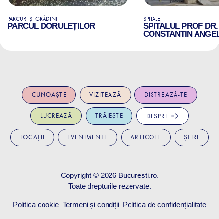
PARCURI ȘI GRĂDINI
SPITALE
PARCUL DORULEȚILOR
SPITALUL PROF DR.
CONSTANTIN ANGE
CUNOAȘTE
VIZITEAZĂ
DISTREAZĂ-TE
LUCREAZĂ
TRĂIEȘTE
DESPRE
LOCAȚII
EVENIMENTE
ARTICOLE
ȘTIRI
Copyright © 2026
Bucuresti.ro
.
Toate drepturile rezervate.
Politica cookie
Termeni și condiții
Politica de confidențialitate