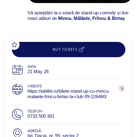
Vă așteptăm la o seară de stand-up comedy și live
roast alături de
Mincu, Mălăele, Frîncu & Birtaș
BUY TICKETS
DATA
21 May 26
WEBSITE
https://iabilet.ro/bilete-stand-up-cu-mincu-
malaele-frincu-birtas-la-club-99-126460/
TELEFON
0733 500 301
ADRESĂ
bd. Dacia, nr. 99, sector 2