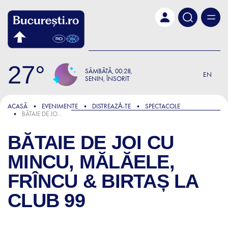
Skip to main content
27
SÂMBĂTĂ
00:28
EN
SENIN, ÎNSORIT
ACASĂ
EVENIMENTE
DISTREAZǍ-TE
SPECTACOLE
BĂTAIE DE JOI CU MINCU, MĂLĂELE, FRÎNCU & BIRTAȘ LA CLUB 99
BĂTAIE DE JOI CU
MINCU, MĂLĂELE,
FRÎNCU & BIRTAȘ LA
CLUB 99