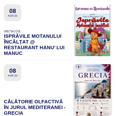
08
AUG 26
SPECTACOLE
ISPRĂVILE MOTANULUI
ÎNCĂLȚAT @
RESTAURANT HANU’ LUI
MANUC
08
AUG 26
CĂLĂTORIE OLFACTIVĂ
ÎN JURUL MEDITERANEI -
GRECIA