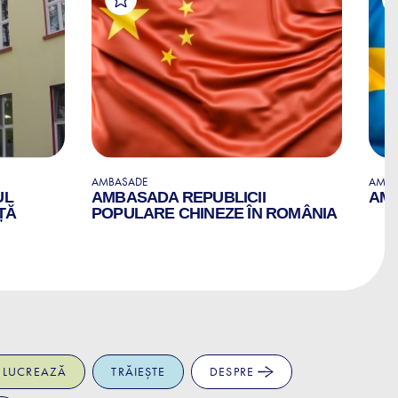
AMBASADE
AMBA
UL
AMBASADA REPUBLICII
AMB
ȚĂ
POPULARE CHINEZE ÎN ROMÂNIA
LUCREAZĂ
TRĂIEȘTE
DESPRE