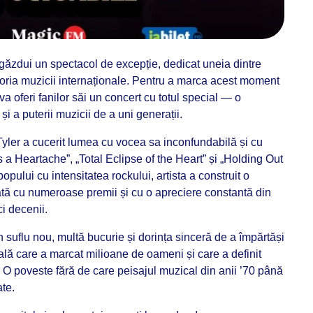
găzdui un spectacol de excepție, dedicat uneia dintre
toria muzicii internaționale. Pentru a marca acest moment
a oferi fanilor săi un concert cu totul special — o
și a puterii muzicii de a uni generații.
Tyler a cucerit lumea cu vocea sa inconfundabilă și cu
s a Heartache”, „Total Eclipse of the Heart” și „Holding Out
pului cu intensitatea rockului, artista a construit o
tă cu numeroase premii și cu o apreciere constantă din
ci decenii.
suflu nou, multă bucurie și dorința sinceră de a împărtăși
lă care a marcat milioane de oameni și care a definit
 O poveste fără de care peisajul muzical din anii ’70 până
ate.