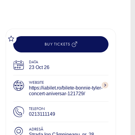
BUY TICKETS
DATA
23 Oct 26
WEBSITE
https://iabilet.ro/bilete-bonnie-tyler-
concert-aniversar-121729/
TELEFON
0213111149
ADRESĂ
Strada Ion Câmpineanu, nr. 28