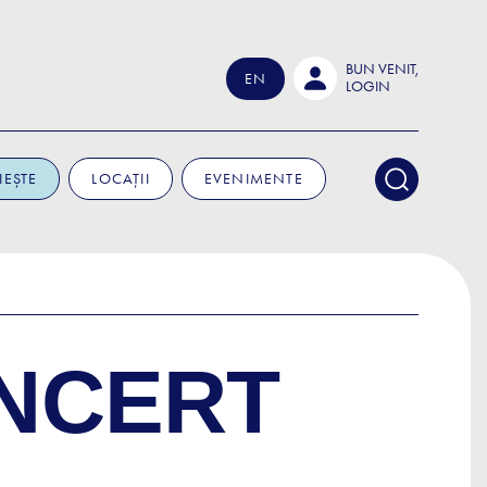
BUN VENIT,
EN
LOGIN
IEȘTE
LOCAȚII
EVENIMENTE
ONCERT