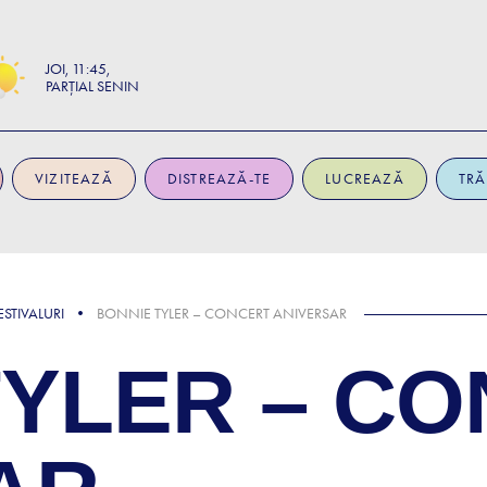
JOI
11:45
PARȚIAL SENIN
VIZITEAZĂ
DISTREAZĂ-TE
LUCREAZĂ
TRĂ
STIVALURI
BONNIE TYLER – CONCERT ANIVERSAR
TYLER – C