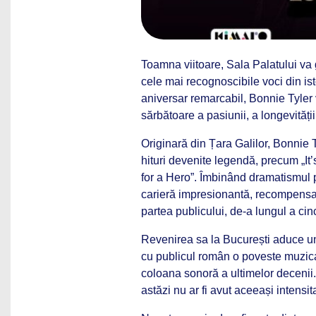
Toamna viitoare, Sala Palatului va 
cele mai recognoscibile voci din is
aniversar remarcabil, Bonnie Tyler v
sărbătoare a pasiunii, a longevității 
Originară din Țara Galilor, Bonnie 
hituri devenite legendă, precum „It’
for a Hero”. Îmbinând dramatismul po
carieră impresionantă, recompensa
partea publicului, de-a lungul a cin
Revenirea sa la București aduce un 
cu publicul român o poveste muzica
coloana sonoră a ultimelor decenii.
astăzi nu ar fi avut aceeași intensit