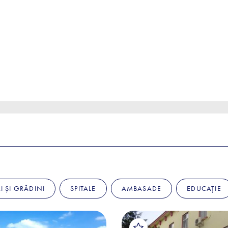
I ȘI GRĂDINI
SPITALE
AMBASADE
EDUCAȚIE