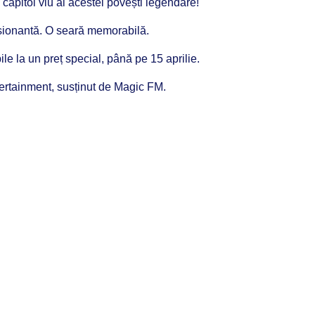
n capitol viu al acestei povești legendare!
sionantă. O seară memorabilă.
le la un preț special, până pe 15 aprilie.
tainment, susținut de Magic FM.