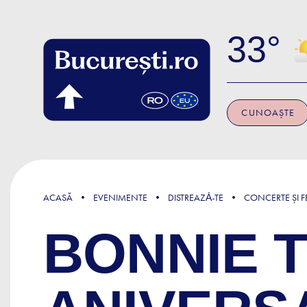
Skip to main content
33
CUNOAȘTE
ACASĂ
EVENIMENTE
DISTREAZǍ-TE
CONCERTE ȘI FE
BONNIE 