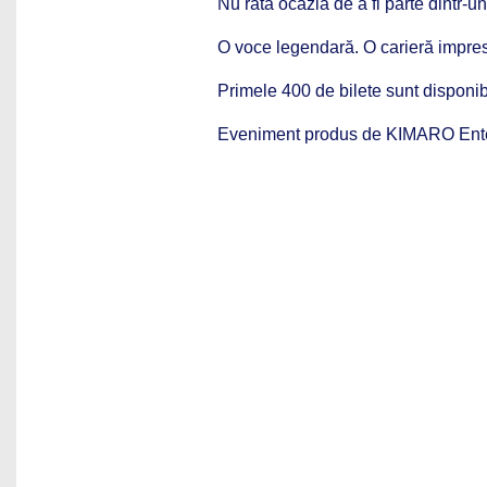
Nu rata ocazia de a fi parte dintr-u
O voce legendară. O carieră impre
Primele 400 de bilete sunt disponibi
Eveniment produs de KIMARO Enter