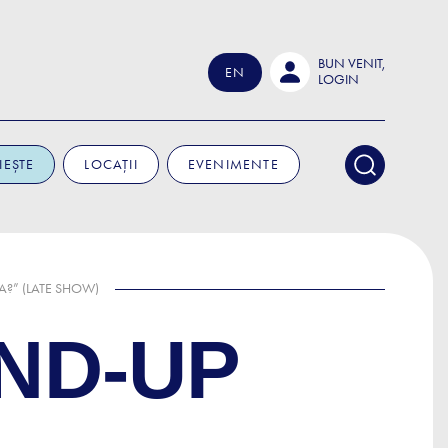
BUN VENIT,
EN
LOGIN
IEȘTE
LOCAȚII
EVENIMENTE
A?” (LATE SHOW)
ND-UP