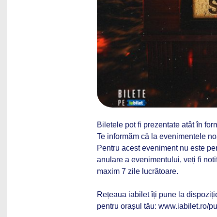
Biletele pot fi prezentate atât în form
Te informăm că la evenimentele noa
Pentru acest eveniment nu este perm
anulare a evenimentului, veți fi noti
maxim 7 zile lucrătoare.
Rețeaua iabilet îți pune la dispoziț
pentru orașul tău: www.iabilet.ro/