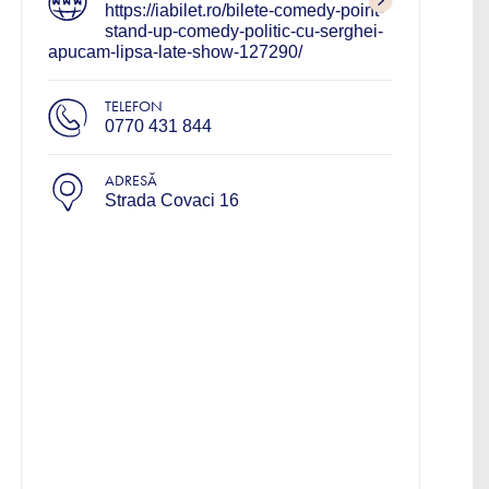
https://iabilet.ro/bilete-comedy-point-
stand-up-comedy-politic-cu-serghei-
apucam-lipsa-late-show-127290/
TELEFON
0770 431 844
ADRESĂ
Strada Covaci 16