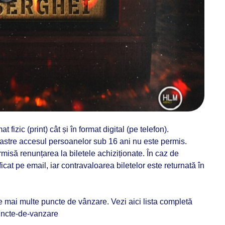
at fizic (print) cât și în format digital (pe telefon).
stre accesul persoanelor sub 16 ani nu este permis.
isă renunțarea la biletele achiziționate. În caz de
ficat pe email, iar contravaloarea biletelor este returnată în
ie mai multe puncte de vânzare. Vezi aici lista completă
puncte-de-vanzare