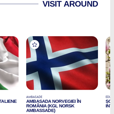
VISIT AROUND
AMBASADE
EDUCA
TALIENE
AMBASADA NORVEGIEI ÎN
ȘCO
ROMÂNIA (KGL NORSK
INT
AMBASSADE)