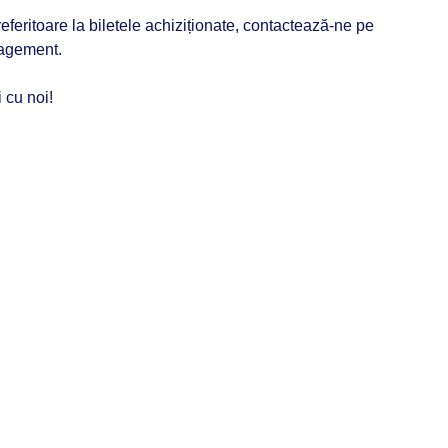
eferitoare la biletele achiziționate, contactează-ne pe
agement.
i cu noi!