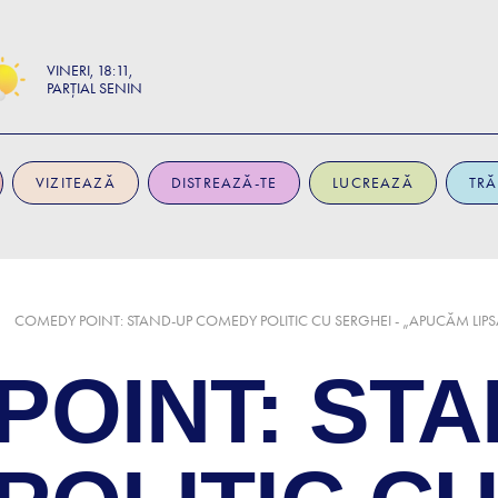
VINERI
18:11
PARȚIAL SENIN
VIZITEAZĂ
DISTREAZĂ-TE
LUCREAZĂ
TRĂ
COMEDY POINT: STAND-UP COMEDY POLITIC CU SERGHEI - „APUCĂM LIPS
POINT: STA