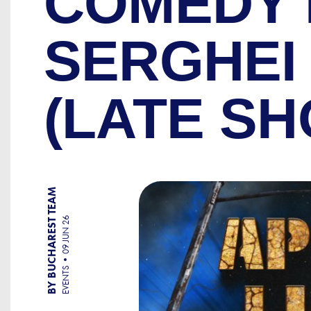
COMEDY 
SERGHEI 
(LATE S
BY BUCHAREST TEAM
09 JUN 26
EVENTS