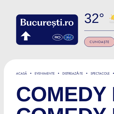
Skip to main content
32
CUNOAȘTE
ACASĂ
EVENIMENTE
DISTREAZǍ-TE
SPECTACOLE
COMEDY 