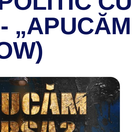
POLITIC C
- „APUCĂM
HOW)