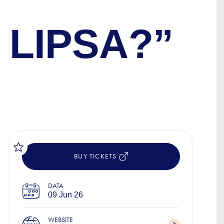
U
 LIPSA?”
BUY TICKETS
DATA
09 Jun 26
WEBSITE