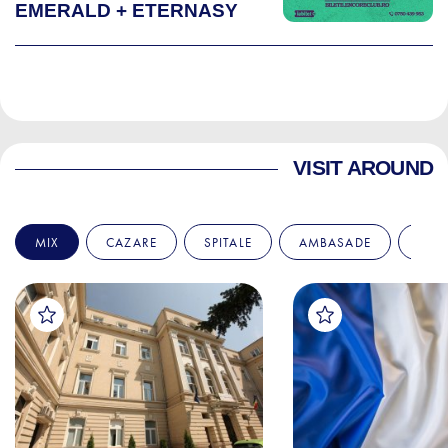
EMERALD + ETERNASY
VISIT AROUND
MIX
CAZARE
SPITALE
AMBASADE
EDU