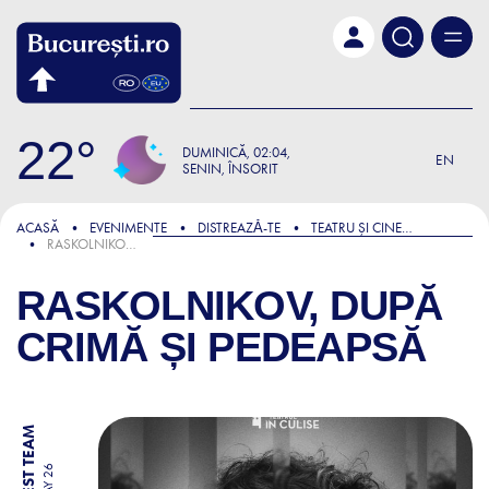
Skip to main content
22
DUMINICĂ
02:04
EN
SENIN, ÎNSORIT
ACASĂ
EVENIMENTE
DISTREAZǍ-TE
TEATRU ȘI CINEMA
RASKOLNIKOV, DUPĂ CRIMĂ ȘI PEDEAPSĂ
RASKOLNIKOV, DUPĂ
CRIMĂ ȘI PEDEAPSĂ