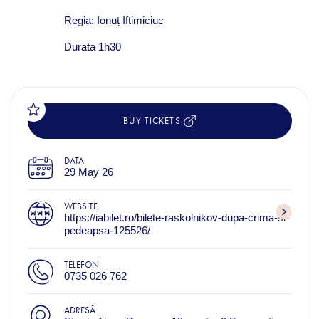
Regia: Ionuț Iftimiciuc
Durata 1h30
BUY TICKETS
DATA
29 May 26
WEBSITE
https://iabilet.ro/bilete-raskolnikov-dupa-crima-si-
pedeapsa-125526/
TELEFON
0735 026 762
ADRESĂ