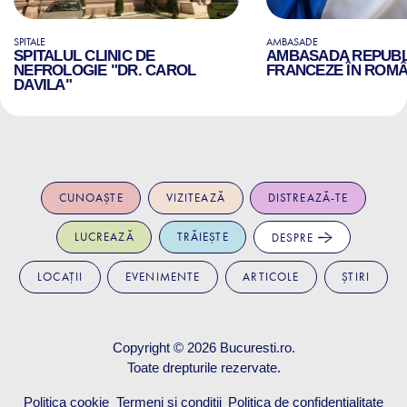
SPITALE
AMBASADE
SPITALUL CLINIC DE
AMBASADA REPUBLI
NEFROLOGIE "DR. CAROL
FRANCEZE ÎN ROMÂ
DAVILA"
CUNOAȘTE
VIZITEAZĂ
DISTREAZĂ-TE
LUCREAZĂ
TRĂIEȘTE
DESPRE
LOCAȚII
EVENIMENTE
ARTICOLE
ȘTIRI
Copyright © 2026
Bucuresti.ro
.
Toate drepturile rezervate.
Politica cookie
Termeni și condiții
Politica de confidențialitate