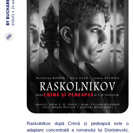
BY BUCHAREST TEAM
29 MAY 26
EVENTS
Raskolnikov după Crimă și pedeapsă este o
adaptare concentrată a romanului lui Dostoievski,