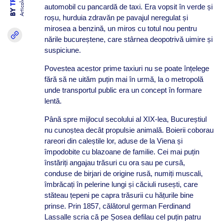
Articole
automobil cu pancardă de taxi. Era vopsit în verde și
BY
roșu, hurduia zdravăn pe pavajul neregulat și
mirosea a benzină, un miros cu totul nou pentru
nările bucureștene, care stârnea deopotrivă uimire și
suspiciune.
Povestea acestor prime taxiuri nu se poate înțelege
fără să ne uităm puțin mai în urmă, la o metropolă
unde transportul public era un concept în formare
lentă.
Până spre mijlocul secolului al XIX-lea, Bucureștiul
nu cunoștea decât propulsie animală. Boierii coborau
rareori din caleștile lor, aduse de la Viena și
împodobite cu blazoane de familie. Cei mai puțin
înstăriți angajau trăsuri cu ora sau pe cursă,
conduse de birjari de origine rusă, numiți muscali,
îmbrăcați în pelerine lungi și căciuli rusești, care
stăteau țepeni pe capra trăsurii cu hățurile bine
prinse. Prin 1857, călătorul german Ferdinand
Lassalle scria că pe Șosea defilau cel puțin patru