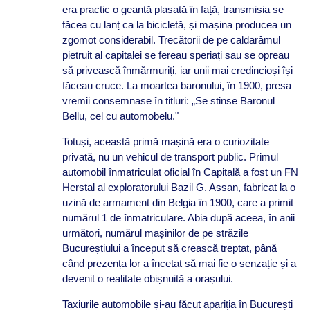
era practic o geantă plasată în față, transmisia se
făcea cu lanț ca la bicicletă, și mașina producea un
zgomot considerabil. Trecătorii de pe caldarâmul
pietruit al capitalei se fereau speriați sau se opreau
să privească înmărmuriți, iar unii mai credincioși își
făceau cruce. La moartea baronului, în 1900, presa
vremii consemnase în titluri: „Se stinse Baronul
Bellu, cel cu automobelu."
Totuși, această primă mașină era o curiozitate
privată, nu un vehicul de transport public. Primul
automobil înmatriculat oficial în Capitală a fost un FN
Herstal al exploratorului Bazil G. Assan, fabricat la o
uzină de armament din Belgia în 1900, care a primit
numărul 1 de înmatriculare. Abia după aceea, în anii
următori, numărul mașinilor de pe străzile
Bucureștiului a început să crească treptat, până
când prezența lor a încetat să mai fie o senzație și a
devenit o realitate obișnuită a orașului.
Taxiurile automobile și-au făcut apariția în București