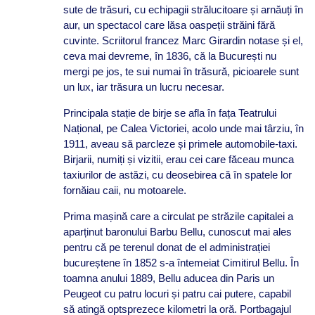
sute de trăsuri, cu echipagii strălucitoare și arnăuți în
aur, un spectacol care lăsa oaspeții străini fără
cuvinte. Scriitorul francez Marc Girardin notase și el,
ceva mai devreme, în 1836, că la București nu
mergi pe jos, te sui numai în trăsură, picioarele sunt
un lux, iar trăsura un lucru necesar.
Principala stație de birje se afla în fața Teatrului
Național, pe Calea Victoriei, acolo unde mai târziu, în
1911, aveau să parcleze și primele automobile-taxi.
Birjarii, numiți și vizitii, erau cei care făceau munca
taxiurilor de astăzi, cu deosebirea că în spatele lor
fornăiau caii, nu motoarele.
Prima mașină care a circulat pe străzile capitalei a
aparținut baronului Barbu Bellu, cunoscut mai ales
pentru că pe terenul donat de el administrației
bucureștene în 1852 s-a întemeiat Cimitirul Bellu. În
toamna anului 1889, Bellu aducea din Paris un
Peugeot cu patru locuri și patru cai putere, capabil
să atingă optsprezece kilometri la oră. Portbagajul