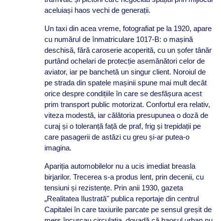
aceluiași haos vechi de generații.
Un taxi din acea vreme, fotografiat pe la 1920, apare
cu numărul de înmatriculare 1017-B: o mașină
deschisă, fără caroserie acoperită, cu un șofer tânăr
purtând ochelari de protecție asemănători celor de
aviator, iar pe banchetă un singur client. Noroiul de
pe strada din spatele mașinii spune mai mult decât
orice despre condițiile în care se desfășura acest
prim transport public motorizat. Confortul era relativ,
viteza modestă, iar călătoria presupunea o doză de
curaj și o toleranță față de praf, frig și trepidații pe
care pasagerii de astăzi cu greu și-ar putea-o
imagina.
Apariția automobilelor nu a ucis imediat breasla
birjarilor. Trecerea s-a produs lent, prin decenii, cu
tensiuni și rezistențe. Prin anii 1930, gazeta
„Realitatea Ilustrată" publica reportaje din centrul
Capitalei în care taxiurile parcate pe sensul greșit de
mers încurcau circulația, dovadă că haosul urban nu