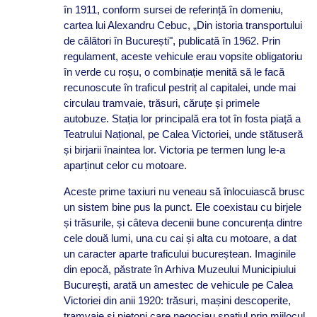
în 1911, conform sursei de referință în domeniu,
cartea lui Alexandru Cebuc, „Din istoria transportului
de călători în București", publicată în 1962. Prin
regulament, aceste vehicule erau vopsite obligatoriu
în verde cu roșu, o combinație menită să le facă
recunoscute în traficul pestriț al capitalei, unde mai
circulau tramvaie, trăsuri, căruțe și primele
autobuze. Stația lor principală era tot în fosta piață a
Teatrului Național, pe Calea Victoriei, unde stătuseră
și birjarii înaintea lor. Victoria pe termen lung le-a
aparținut celor cu motoare.
Aceste prime taxiuri nu veneau să înlocuiască brusc
un sistem bine pus la punct. Ele coexistau cu birjele
și trăsurile, și câteva decenii bune concurența dintre
cele două lumi, una cu cai și alta cu motoare, a dat
un caracter aparte traficului bucureștean. Imaginile
din epocă, păstrate în Arhiva Muzeului Municipiului
București, arată un amestec de vehicule pe Calea
Victoriei din anii 1920: trăsuri, mașini descoperite,
tramvaie și pietoni care negociau spațiul prin mijlocul