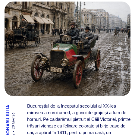
PRIMELE TAXIURI ÎN BUCUR
Bucureștiul de la începutul secolului al XX-lea
TRONARU IULIA
mirosea a noroi umed, a gunoi de grajd și a fum de
20 MAY 26
hornuri. Pe caldarâmul pietruit al Căii Victoriei, printre
trăsuri vieneze cu felinare colorate și birje trase de
cai, a apărut în 1911, pentru prima oară, un