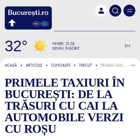
Skip to main content
32
VINERI
12:28
EN
SENIN, ÎNSORIT
FOCUS
ACASĂ
ARTICOLE
CUNOAȘTE
TRECUT
PRIMELE TAXIURI ÎN BUCUREȘTI: DE LA TRĂSURI CU CAI LA AUTOMOBILE VERZI CU ROȘU
PRIMELE TAXIURI ÎN
BUCUREȘTI: DE LA
TRĂSURI CU CAI LA
AUTOMOBILE VERZI
CU ROȘU