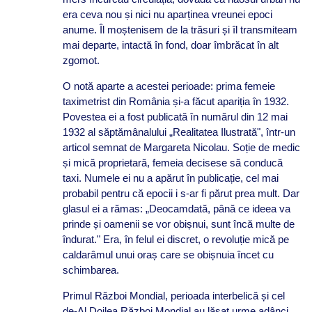
era ceva nou și nici nu aparținea vreunei epoci
anume. Îl moștenisem de la trăsuri și îl transmiteam
mai departe, intactă în fond, doar îmbrăcat în alt
zgomot.
O notă aparte a acestei perioade: prima femeie
taximetrist din România și-a făcut apariția în 1932.
Povestea ei a fost publicată în numărul din 12 mai
1932 al săptămânalului „Realitatea Ilustrată", într-un
articol semnat de Margareta Nicolau. Soție de medic
și mică proprietară, femeia decisese să conducă
taxi. Numele ei nu a apărut în publicație, cel mai
probabil pentru că epocii i s-ar fi părut prea mult. Dar
glasul ei a rămas: „Deocamdată, până ce ideea va
prinde și oamenii se vor obișnui, sunt încă multe de
îndurat." Era, în felul ei discret, o revoluție mică pe
caldarâmul unui oraș care se obișnuia încet cu
schimbarea.
Primul Război Mondial, perioada interbelică și cel
de-Al Doilea Război Mondial au lăsat urme adânci