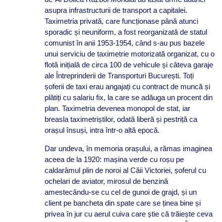
asupra infrastructurii de transport a capitalei.
Taximetria privată, care funcționase până atunci
sporadic și neuniform, a fost reorganizată de statul
comunist în anii 1953-1954, când s-au pus bazele
unui serviciu de taximetrie motorizată organizat, cu o
flotă inițială de circa 100 de vehicule și câteva garaje
ale Întreprinderii de Transporturi București. Toți
șoferii de taxi erau angajați cu contract de muncă și
plătiți cu salariu fix, la care se adăuga un procent din
plan. Taximetria devenea monopol de stat, iar
breasla taximetriștilor, odată liberă și pestriță ca
orașul însuși, intra într-o altă epocă.
Dar undeva, în memoria orașului, a rămas imaginea
aceea de la 1920: mașina verde cu roșu pe
caldarâmul plin de noroi al Căii Victoriei, șoferul cu
ochelari de aviator, mirosul de benzină
amestecându-se cu cel de gunoi de grajd, și un
client pe bancheta din spate care se ținea bine și
privea în jur cu aerul cuiva care știe că trăiește ceva