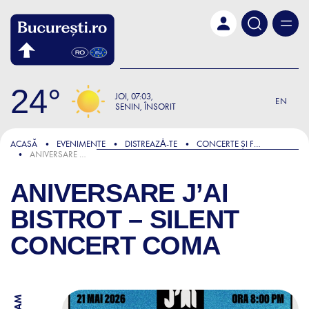
Skip to main content
24
JOI
07:03
EN
SENIN, ÎNSORIT
ACASĂ
EVENIMENTE
DISTREAZǍ-TE
CONCERTE ȘI FESTIVALURI
ANIVERSARE J’AI BISTROT – SILENT CONCERT COMA
ANIVERSARE J’AI
BISTROT – SILENT
CONCERT COMA