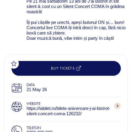
Pe 21 mai sărbătorim 13 ani de J’ai Bistrot în stil
silent & cool cu un Silent Concert COMA în grădina
noastră!
Îți pui căștile pe urechi, apeși butonul ON și… bum!
Concertul live COMA îți intră direct în cap, fără nicio
boxă care să zbiere.
Doar muzică bună, vibe intim și party în căști!
BUY TICKETS
DATA
21 May 26
WEBSITE
https://iabilet.ro/bilete-aniversare-j-ai-bistrot-
silent-concert-coma-126232/
TELEFON