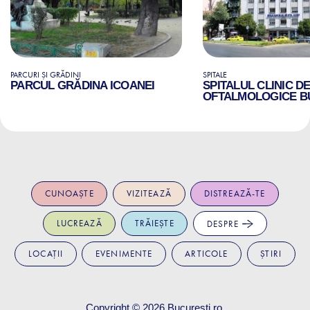
PARCURI ȘI GRĂDINI
SPITALE
PARCUL GRĂDINA ICOANEI
SPITALUL CLINIC D
OFTALMOLOGICE B
CUNOAȘTE
VIZITEAZĂ
DISTREAZĂ-TE
LUCREAZĂ
TRĂIEȘTE
DESPRE
LOCAȚII
EVENIMENTE
ARTICOLE
ȘTIRI
Copyright © 2026
Bucuresti.ro
.