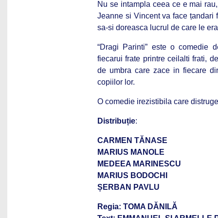
Nu se intampla ceea ce e mai rau, 
Jeanne si Vincent va face țandari 
sa-si doreasca lucrul de care le er
“Dragi Parinti” este o comedie d
fiecarui frate printre ceilalti frat
de umbra care zace in fiecare dint
copiilor lor.
O comedie irezistibila care distrug
Distr
i
bu
ț
ie
:
CARMEN TĂNASE
MARIUS MANOLE
MEDEEA MARINESCU
MARIUS BODOCHI
ȘERBAN PAVLU
Regia: TOMA DĂNILĂ