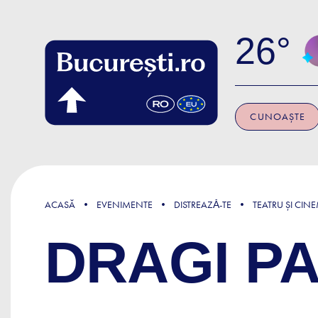
Skip to main content
26
CUNOAȘTE
ACASĂ
EVENIMENTE
DISTREAZǍ-TE
TEATRU ȘI CIN
DRAGI PA