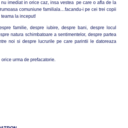
nu imediat in orice caz, insa vestea pe care o afla de la
frumoasa comuniune familiala…facandu-i pe cei trei copii
a teama la inceput!
espre familie, despre iubire, despre bani, despre locul
i, despre natura schimbatoare a sentimentelor, despre partea
re noi si despre lucrurile pe care parintii le datoreaza
e orice urma de prefacatorie.