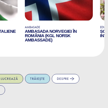
AMBASADE
EDUCA
TALIENE
AMBASADA NORVEGIEI ÎN
ȘCO
ROMÂNIA (KGL NORSK
INT
AMBASSADE)
LUCREAZĂ
TRĂIEȘTE
DESPRE