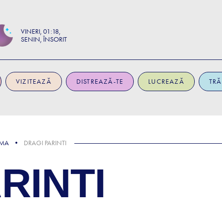
VINERI
01:18
SENIN, ÎNSORIT
VIZITEAZĂ
DISTREAZĂ-TE
LUCREAZĂ
TRĂ
EMA
DRAGI PARINTI
RINTI