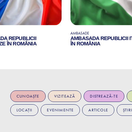
AMBASADE
A REPUBLICII
AMBASADA REPUBLICII I
E ÎN ROMÂNIA
ÎN ROMÂNIA
CUNOAȘTE
VIZITEAZĂ
DISTREAZĂ-TE
LOCAȚII
EVENIMENTE
ARTICOLE
ȘTIRI