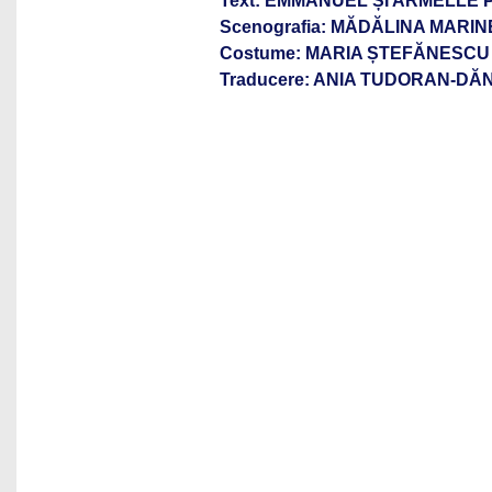
Text: EMMANUEL ȘI ARMELLE
Scenografia: MĂDĂLINA MARI
Costume: MARIA ȘTEFĂNESCU
Traducere: ANIA TUDORAN-DĂ