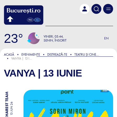
Skip to main content
23
VINERI
05:44
EN
SENIN, ÎNSORIT
ACASĂ
EVENIMENTE
DISTREAZǍ-TE
TEATRU ȘI CINEMA
VANYA | 13 IUNIE
VANYA | 13 IUNIE
BY BUCHAREST TEAM
13 JUN 26