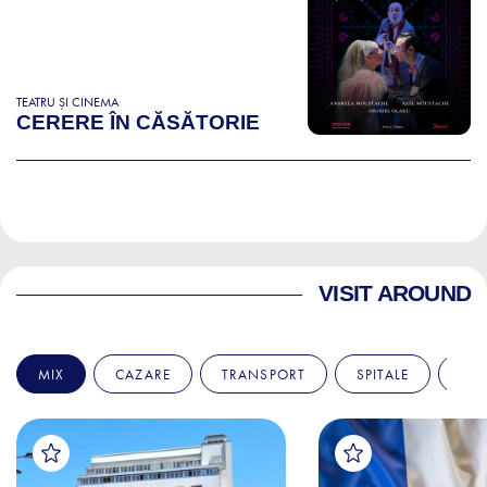
TEATRU ȘI CINEMA
CERERE ÎN CĂSĂTORIE
VISIT AROUND
MIX
CAZARE
TRANSPORT
SPITALE
AM