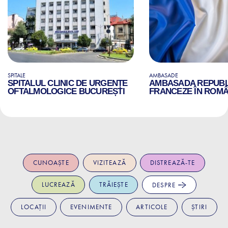
SPITALE
AMBASADE
SPITALUL CLINIC DE URGENȚE
AMBASADA REPUBLI
OFTALMOLOGICE BUCUREȘTI
FRANCEZE ÎN ROMÂ
CUNOAȘTE
VIZITEAZĂ
DISTREAZĂ-TE
LUCREAZĂ
TRĂIEȘTE
DESPRE
LOCAȚII
EVENIMENTE
ARTICOLE
ȘTIRI