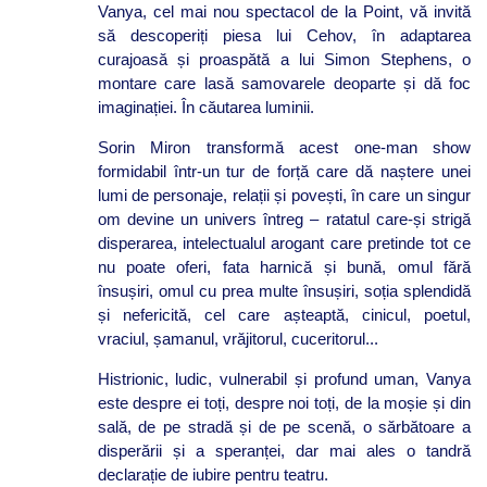
Vanya, cel mai nou spectacol de la Point, vă invită
să descoperiți piesa lui Cehov, în adaptarea
curajoasă și proaspătă a lui Simon Stephens, o
montare care lasă samovarele deoparte și dă foc
imaginației. În căutarea luminii.
Sorin Miron transformă acest one-man show
formidabil într-un tur de forță care dă naștere unei
lumi de personaje, relații și povești, în care un singur
om devine un univers întreg – ratatul care-și strigă
disperarea, intelectualul arogant care pretinde tot ce
nu poate oferi, fata harnică și bună, omul fără
însușiri, omul cu prea multe însușiri, soția splendidă
și nefericită, cel care așteaptă, cinicul, poetul,
vraciul, șamanul, vrăjitorul, cuceritorul...
Histrionic, ludic, vulnerabil și profund uman, Vanya
este despre ei toți, despre noi toți, de la moșie și din
sală, de pe stradă și de pe scenă, o sărbătoare a
disperării și a speranței, dar mai ales o tandră
declarație de iubire pentru teatru.