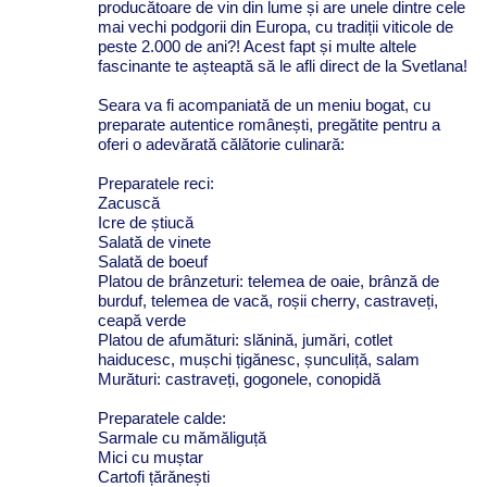
producătoare de vin din lume și are unele dintre cele
mai vechi podgorii din Europa, cu tradiții viticole de
peste 2.000 de ani?! Acest fapt și multe altele
fascinante te așteaptă să le afli direct de la Svetlana!
Seara va fi acompaniată de un meniu bogat, cu
preparate autentice românești, pregătite pentru a
oferi o adevărată călătorie culinară:
Preparatele reci:
Zacuscă
Icre de știucă
Salată de vinete
Salată de boeuf
Platou de brânzeturi: telemea de oaie, brânză de
burduf, telemea de vacă, roșii cherry, castraveți,
ceapă verde
Platou de afumături: slănină, jumări, cotlet
haiducesc, mușchi țigănesc, șunculiță, salam
Murături: castraveți, gogonele, conopidă
Preparatele calde:
Sarmale cu mămăliguță
Mici cu muștar
Cartofi țărănești