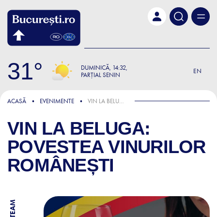
Skip to main content
31
DUMINICĂ
14:32
EN
PARȚIAL SENIN
ACASĂ
EVENIMENTE
VIN LA BELUGA: POVESTEA VINURILOR ROMÂNEȘTI
VIN LA BELUGA:
POVESTEA VINURILOR
ROMÂNEȘTI