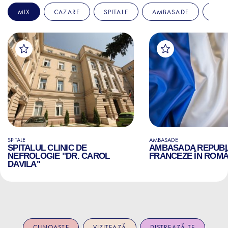
MIX
CAZARE
SPITALE
AMBASADE
EDU
SPITALE
AMBASADE
SPITALUL CLINIC DE
AMBASADA REPUBLI
NEFROLOGIE "DR. CAROL
FRANCEZE ÎN ROMÂ
DAVILA"
CUNOAȘTE
VIZITEAZĂ
DISTREAZĂ-TE