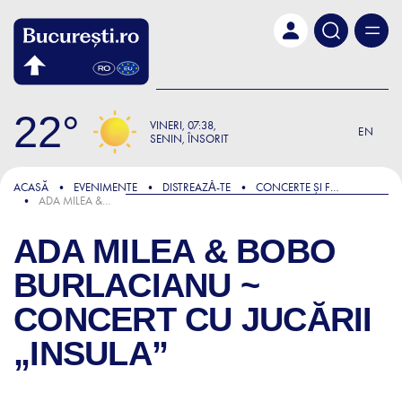
Skip to main content
22
VINERI
07:38
EN
SENIN, ÎNSORIT
ACASĂ
EVENIMENTE
DISTREAZǍ-TE
CONCERTE ȘI FESTIVALURI
ADA MILEA & BOBO BURLACIANU ~ CONCERT CU JUCĂRII „INSULA”
ADA MILEA & BOBO
BURLACIANU ~
CONCERT CU JUCĂRII
„INSULA”