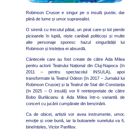
Robinson Crusoe e singur pe o insulă pustie, dar
plină de lume și umor suprarealist.
O sirenă cu trecutul pătat, un pirat care-și tot pierde
picioarele în luptă, niște canibali politicoși și multe
alte personaje sporesc hazul singurătății lui
Robinson și tristețea ei absurdă.
Cântecele care au fost create de către Ada Milea
pentru actorii Teatrului Național din Cluj-Napoca (în
2011 – pentru spectacolul INSULA), apoi
transformate la Teatrul Odeon (în 2017 – Jurnalul lui
Robinson Crusoe) și la Teatrul de Stat din Constanța
(în 2025 – O insulă) vor fi reinterpretate de către
Bobo Burlăcianu & Ada Milea într-o variantă de
concert cu jucării cumpărate din benzinării.
Ca de obicei, artiștii vor avea instrumente, umor,
emoție și voie bună, iar la butoanele sunetului va fi,
bineînțeles, Victor Panfilov.