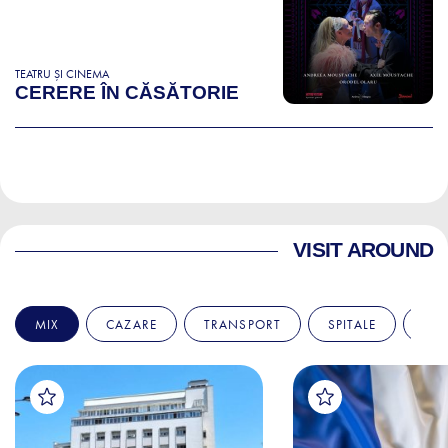
TEATRU ȘI CINEMA
CERERE ÎN CĂSĂTORIE
VISIT AROUND
MIX
CAZARE
TRANSPORT
SPITALE
AM