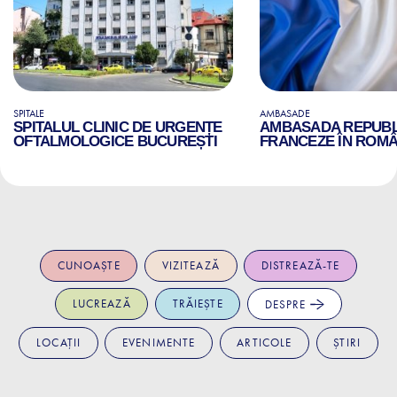
SPITALE
AMBASADE
SPITALUL CLINIC DE URGENȚE
AMBASADA REPUBLI
OFTALMOLOGICE BUCUREȘTI
FRANCEZE ÎN ROMÂ
CUNOAȘTE
VIZITEAZĂ
DISTREAZĂ-TE
LUCREAZĂ
TRĂIEȘTE
DESPRE
LOCAȚII
EVENIMENTE
ARTICOLE
ȘTIRI