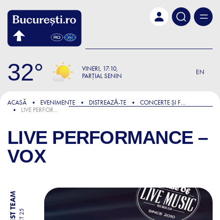
Skip to main content
32
VINERI
17:10
EN
PARȚIAL SENIN
ACASĂ
EVENIMENTE
DISTREAZǍ-TE
CONCERTE ȘI FESTIVALURI
LIVE PERFORMANCE – VOX
LIVE PERFORMANCE –
VOX