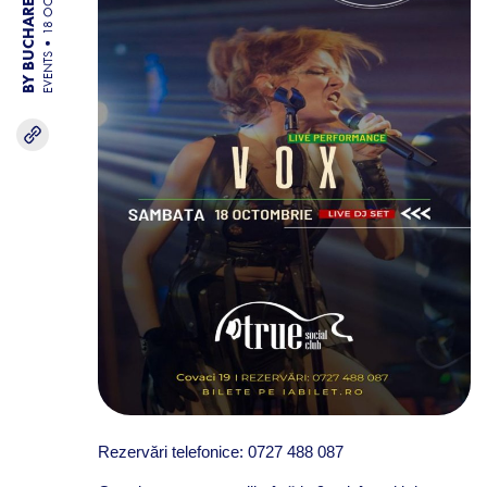
BY BUCHAREST TEAM
18 OCT 25
EVENTS
Rezervări telefonice:
0727 488 087