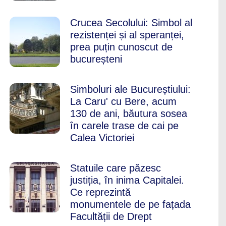
Crucea Secolului: Simbol al
rezistenței și al speranței,
prea puțin cunoscut de
bucureșteni
Simboluri ale Bucureștiului:
La Caru' cu Bere, acum
130 de ani, băutura sosea
în carele trase de cai pe
Calea Victoriei
Statuile care păzesc
justiția, în inima Capitalei.
Ce reprezintă
monumentele de pe fațada
Facultății de Drept