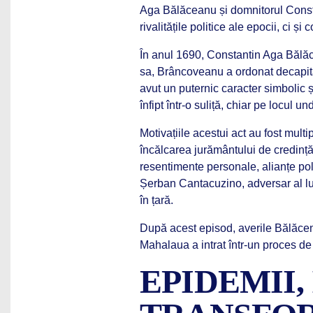
Aga Bălăceanu și domnitorul Const
rivalitățile politice ale epocii, ci 
În anul 1690, Constantin Aga Bălăc
sa, Brâncoveanu a ordonat decapita
avut un puternic caracter simbolic ș
înfipt într-o suliță, chiar pe locul un
Motivațiile acestui act au fost mult
încălcarea jurământului de credință f
resentimente personale, alianțe poli
Șerban Cantacuzino, adversar al lu
în țară.
După acest episod, averile Bălăcenil
Mahalaua a intrat într-un proces de 
EPIDEMII,