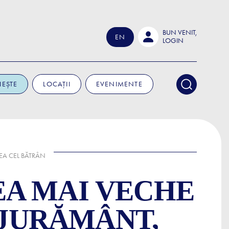
BUN VENIT,
EN
LOGIN
IEȘTE
LOCAȚII
EVENIMENTE
CEA CEL BĂTRÂN
A MAI VECHE
 JURĂMÂNT,