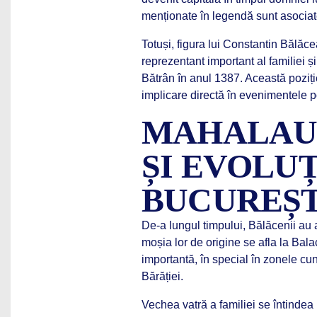
menționate în legendă sunt asociat
Totuși, figura lui Constantin Bălăc
reprezentant important al familiei și
Bătrân în anul 1387. Această poziție
implicare directă în evenimentele pol
MAHALAU
ȘI EVOLU
BUCUREȘT
De-a lungul timpului, Bălăcenii au 
moșia lor de origine se afla la Balac
importantă, în special în zonele c
Bărăției.
Vechea vatră a familiei se întindea 