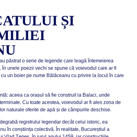
ATULUI ȘI
MILIEI
NU
ă au păstrat o serie de legende care leagă întemeierea
 În unele poezii vechi se spune că voievodul care ar fi
a cu un boier pe nume Bălăceanu cu privire la locul în care
ntă: aceea ca orașul să fie construit la Balaci, unde
eterminate. Cu toate acestea, voievodul ar fi ales zona de
or naturale oferite de apă și de câmpurile deschise.
degrabă registrului legendar decât celui istoric, ea
u în conștiința colectivă. În realitate, Bucureștiul a
i Vlad Țepeș, în jurul anului 1459, iar construcțiile