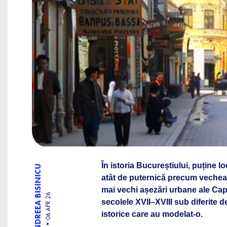
În istoria Bucureștiului, puține 
ANDREEA BISINICU
atât de puternică precum vechea 
mai vechi așezări urbane ale Cap
06 APR 26
secolele XVII–XVIII sub diferite d
istorice care au modelat-o.