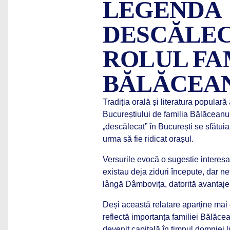
LEGENDA
DESCĂLEC
ROLUL FA
BĂLĂCEA
Tradiția orală și literatura popular
Bucureștiului de familia Bălăceanu.
„descălecat” în București se sfătui
urma să fie ridicat orașul.
Versurile evocă o sugestie interesa
existau deja ziduri începute, dar n
lângă Dâmbovița, datorită avantajel
Deși această relatare aparține mai 
reflectă importanța familiei Bălăcean
devenit capitală în timpul domniei lu