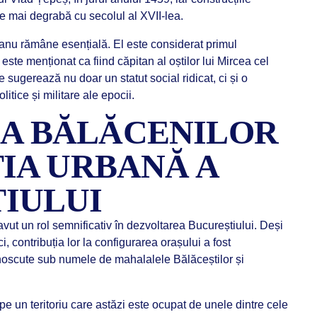
e mai degrabă cu secolul al XVII-lea.
eanu rămâne esențială. El este considerat primul
 este menționat ca fiind căpitan al oștilor lui Mircea cel
 sugerează nu doar un statut social ridicat, ci și o
itice și militare ale epocii.
A BĂLĂCENILOR
ȚIA URBANĂ A
IULUI
avut un rol semnificativ în dezvoltarea Bucureștiului. Deși
i, contribuția lor la configurarea orașului a fost
unoscute sub numele de mahalalele Bălăceștilor și
pe un teritoriu care astăzi este ocupat de unele dintre cele