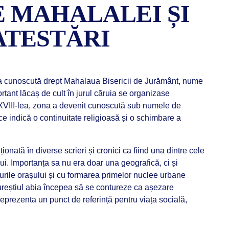
E MAHALALEI ȘI
ATESTĂRI
ra cunoscută drept Mahalaua Bisericii de Jurământ, nume
tant lăcaș de cult în jurul căruia se organizase
l XVIII-lea, zona a devenit cunoscută sub numele de
 indică o continuitate religioasă și o schimbare a
onată în diverse scrieri și cronici ca fiind una dintre cele
i. Importanța sa nu era doar una geografică, ci și
turile orașului și cu formarea primelor nuclee urbane
cureștiul abia începea să se contureze ca așezare
prezenta un punct de referință pentru viața socială,