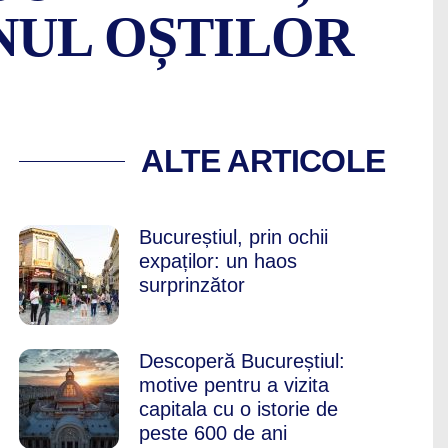
NUL OȘTILOR
 VECHE DIN BUCUR
ALTE ARTICOLE
Bucureștiul, prin ochii
expaților: un haos
surprinzător
Descoperă Bucureștiul:
motive pentru a vizita
capitala cu o istorie de
peste 600 de ani