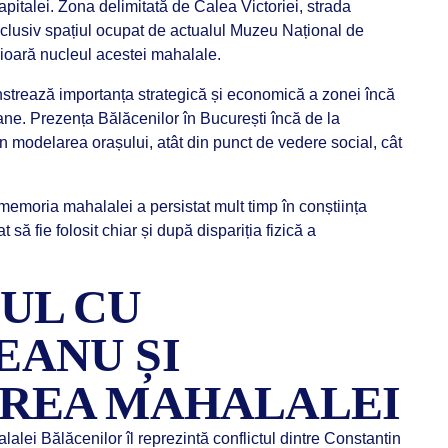
apitalei. Zona delimitată de Calea Victoriei, strada
clusiv spațiul ocupat de actualul Muzeu Național de
nioară nucleul acestei mahalale.
trează importanța strategică și economică a zonei încă
bane. Prezența Bălăcenilor în București încă de la
 în modelarea orașului, atât din punct de vedere social, cât
 memoria mahalalei a persistat mult timp în conștiința
 să fie folosit chiar și după dispariția fizică a
UL CU
ANU ȘI
REA MAHALALEI
alei Bălăcenilor îl reprezintă conflictul dintre Constantin