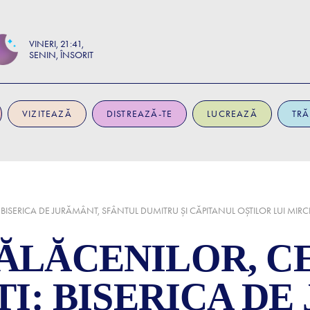
VINERI
21:41
SENIN, ÎNSORIT
VIZITEAZĂ
DISTREAZĂ-TE
LUCREAZĂ
TRĂ
ISERICA DE JURĂMÂNT, SFÂNTUL DUMITRU ȘI CĂPITANUL OȘTILOR LUI MIR
LĂCENILOR, CE
I: BISERICA DE