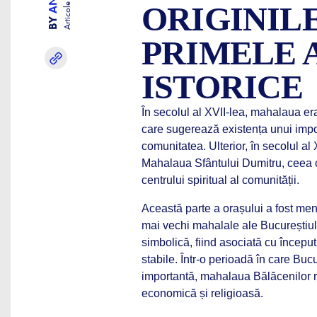
ORIGINIL
Articole
BY
PRIMELE 
ISTORICE
În secolul al XVII-lea, mahalaua e
care sugerează existența unui impor
comunitatea. Ulterior, în secolul a
Mahalaua Sfântului Dumitru, ceea ce
centrului spiritual al comunității.
Această parte a orașului a fost menți
mai vechi mahalale ale Bucureștiulu
simbolică, fiind asociată cu începu
stabile. Într-o perioadă în care Bu
importantă, mahalaua Bălăcenilor re
economică și religioasă.