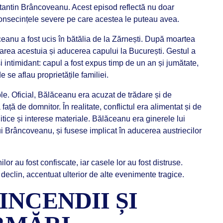
antin Brâncoveanu. Acest episod reflectă nu doar
și consecințele severe pe care acestea le puteau avea.
eanu a fost ucis în bătălia de la Zărnești. După moartea
rea acestuia și aducerea capului la București. Gestul a
i intimidant: capul a fost expus timp de un an și jumătate,
de se aflau proprietățile familiei.
iple. Oficial, Bălăceanu era acuzat de trădare și de
ață de domnitor. În realitate, conflictul era alimentat și de
tice și interese materiale. Bălăceanu era ginerele lui
i Brâncoveanu, și fusese implicat în aducerea austriecilor
or au fost confiscate, iar casele lor au fost distruse.
declin, accentuat ulterior de alte evenimente tragice.
 INCENDII ȘI