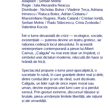
Adaptare : Șerban Melnic
Regie : Iulia Alexandra Neacșu
Distribuție : Nicholas Bohor / Vladimir Țeca, Adriana
Irimescu / Raluca Botez, Adrian Ciobanu /
Massimiliano Nugnes, Radu Catană / Cristian Ioniță,
Șerban Melnic / Radu Stăncescu, Crina Zvoboda /
Valentina Kocsis
Într-o lume devastată de crize — ecologice, sociale,
existențiale — puterea devine un teatru grotesc, iar
rațiunea cedează locul absurdului. În această
reinterpretare contemporană a piesei lui Albert
Camus, „Caligula” nu mai este doar un împărat, ci
simbolul unei dictaturi moderne, născută din haos și
hrănită de frică.
Spectacolul propune o lume post-apocaliptică, o
societate în ruină, în care granițele dintre real și delir,
dintre conducător și om de rând, sunt dizolvate.
Caligula, un lider rupt de orice reper moral sau
uman, devine expresia unei lumi care și-a pierdut
sensul. Prin gesturi extreme, discursuri tăioase și
brutale, piesa urmărește limitele libertății, ale rațiunii
și ale umanității.