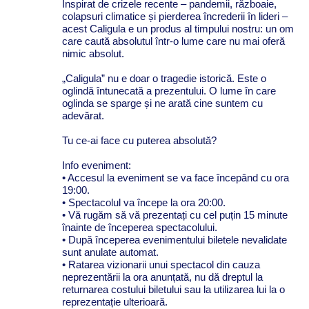
Inspirat de crizele recente – pandemii, războaie,
colapsuri climatice și pierderea încrederii în lideri –
acest Caligula e un produs al timpului nostru: un om
care caută absolutul într-o lume care nu mai oferă
nimic absolut.
„Caligula” nu e doar o tragedie istorică. Este o
oglindă întunecată a prezentului. O lume în care
oglinda se sparge și ne arată cine suntem cu
adevărat.
Tu ce-ai face cu puterea absolută?
Info eveniment:
• Accesul la eveniment se va face începând cu ora
19:00.
• Spectacolul va începe la ora 20:00.
• Vă rugăm să vă prezentați cu cel puțin 15 minute
înainte de începerea spectacolului.
• După începerea evenimentului biletele nevalidate
sunt anulate automat.
• Ratarea vizionarii unui spectacol din cauza
neprezentării la ora anunțată, nu dă dreptul la
returnarea costului biletului sau la utilizarea lui la o
reprezentație ulterioară.