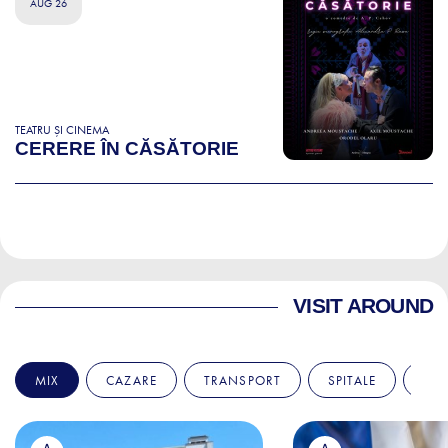
AUG 26
TEATRU ȘI CINEMA
CERERE ÎN CĂSĂTORIE
VISIT AROUND
MIX
CAZARE
TRANSPORT
SPITALE
AM