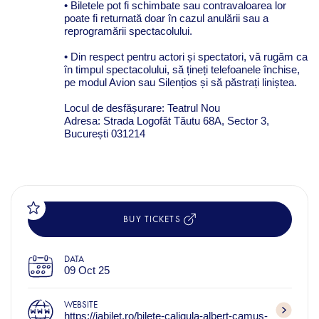
• Biletele pot fi schimbate sau contravaloarea lor
poate fi returnată doar în cazul anulării sau a
reprogramării spectacolului.
• Din respect pentru actori și spectatori, vă rugăm ca
în timpul spectacolului, să țineți telefoanele închise,
pe modul Avion sau Silențios și să păstrați liniștea.
Locul de desfășurare: Teatrul Nou
Adresa: Strada Logofăt Tăutu 68A, Sector 3,
București 031214
BUY TICKETS
DATA
09 Oct 25
WEBSITE
https://iabilet.ro/bilete-caligula-albert-camus-