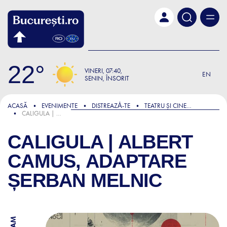
Skip to main content
22
VINERI
07:40
EN
SENIN, ÎNSORIT
ACASĂ
EVENIMENTE
DISTREAZǍ-TE
TEATRU ȘI CINEMA
CALIGULA | ALBERT CAMUS, ADAPTARE ȘERBAN MELNIC
CALIGULA | ALBERT
CAMUS, ADAPTARE
ȘERBAN MELNIC