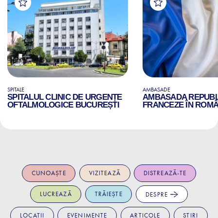
SPITALE
AMBASADE
SPITALUL CLINIC DE URGENȚE
AMBASADA REPUBLI
OFTALMOLOGICE BUCUREȘTI
FRANCEZE ÎN ROMÂ
CUNOAȘTE
VIZITEAZĂ
DISTREAZĂ-TE
LUCREAZĂ
TRĂIEȘTE
DESPRE
LOCAȚII
EVENIMENTE
ARTICOLE
ȘTIRI