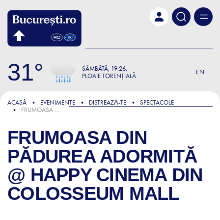
Skip to main content
31
SÂMBĂTĂ
19:26
EN
PLOAIE TORENȚIALĂ
ACASĂ
EVENIMENTE
DISTREAZǍ-TE
SPECTACOLE
FRUMOASA DIN PĂDUREA ADORMITĂ @ HAPPY CINEMA DIN COLOSSEUM MALL
FRUMOASA DIN
PĂDUREA ADORMITĂ
@ HAPPY CINEMA DIN
COLOSSEUM MALL