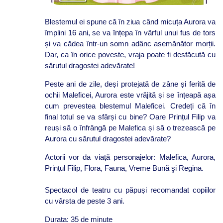
Blestemul ei spune că în ziua când micuța Aurora va
împlini 16 ani, se va înțepa în vârful unui fus de tors
și va cădea într-un somn adânc asemănător morții.
Dar, ca în orice poveste, vraja poate fi desfăcută cu
sărutul dragostei adevărate!
Peste ani de zile, deși protejată de zâne și ferită de
ochii Maleficei, Aurora este vrăjită și se înțeapă așa
cum prevestea blestemul Maleficei. Credeți că în
final totul se va sfârși cu bine? Oare Prințul Filip va
reuși să o înfrângă pe Malefica și să o trezească pe
Aurora cu sărutul dragostei adevărate?
Actorii vor da viață personajelor: Malefica, Aurora,
Prințul Filip, Flora, Fauna, Vreme Bună
şi
Regina.
Spectacol de teatru cu păpuși recomandat copiilor
cu vârsta de peste 3 ani.
Durata: 35 de minute