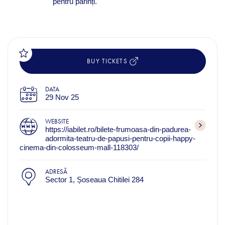
pentru părinți.
BUY TICKETS
DATA
29 Nov 25
WEBSITE
https://iabilet.ro/bilete-frumoasa-din-padurea-
adormita-teatru-de-papusi-pentru-copii-happy-
cinema-din-colosseum-mall-118303/
ADRESĂ
Sector 1, Șoseaua Chitilei 284