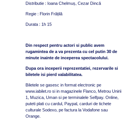
Distributie : Ioana Chelmuș, Cezar Dincă
Regie : Florin Frățilă
Durata : 1h 15
Din respect pentru actori si public avem
rugamintea de a va prezenta cu cel putin 30 de
minute inainte de inceperea spectacolului.
Dupa ora inceperii reprezentatiei, rezervarile si
biletele isi pierd valabilitatea.
Biletele se gasesc in format electronic pe
www.iabilet.ro si in magazinele Flanco, Metrou Unirii
1, Muzica, Uman si pe terminalele Selfpay. Online,
puteti plati cu cardul, Paypal, carduri de tichete
culturale Sodexo, pe factura la Vodafone sau
Orange.