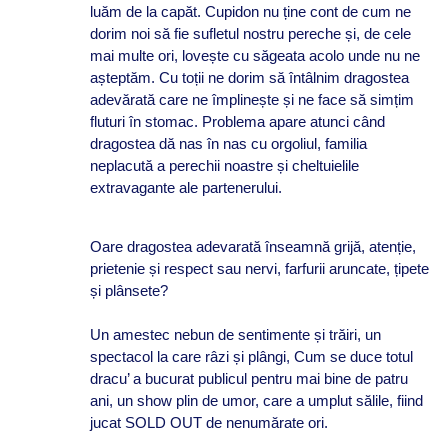
luăm de la capăt. Cupidon nu ține cont de cum ne
dorim noi să fie sufletul nostru pereche și, de cele
mai multe ori, lovește cu săgeata acolo unde nu ne
așteptăm. Cu toții ne dorim să întâlnim dragostea
adevărată care ne împlinește și ne face să simțim
fluturi în stomac. Problema apare atunci când
dragostea dă nas în nas cu orgoliul, familia
neplacută a perechii noastre și cheltuielile
extravagante ale partenerului.
Oare dragostea adevarată înseamnă grijă, atenție,
prietenie și respect sau nervi, farfurii aruncate, țipete
și plânsete?
Un amestec nebun de sentimente și trăiri, un
spectacol la care râzi și plângi, Cum se duce totul
dracu’ a bucurat publicul pentru mai bine de patru
ani, un show plin de umor, care a umplut sălile, fiind
jucat SOLD OUT de nenumărate ori.