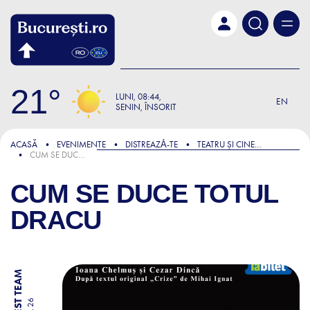
Skip to main content
21
LUNI
08:44
EN
SENIN, ÎNSORIT
ACASĂ
EVENIMENTE
DISTREAZǍ-TE
TEATRU ȘI CINEMA
CUM SE DUCE TOTUL DRACU
CUM SE DUCE TOTUL
DRACU